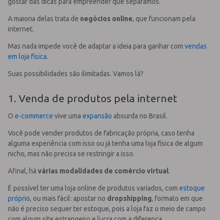
gostar das dicas para empreender que separamos.
A maioria delas trata de
negócios online
, que funcionam pela
internet.
Mas nada impede você de adaptar a ideia para ganhar com
vendas
em loja física
.
Suas possibilidades são ilimitadas. Vamos lá?
1. Venda de produtos pela internet
O
e-commerce
vive uma
expansão
absurda no Brasil.
Você pode vender produtos de fabricação própria, caso tenha
alguma experiência com isso ou já tenha uma loja física de algum
nicho, mas não precisa se restringir a isso.
Afinal, há
várias modalidades de comércio virtual
.
É possível ter uma loja online de produtos variados, com
estoque
próprio
, ou mais fácil: apostar no
dropshipping
, formato em que
não é preciso sequer ter estoque, pois a loja faz o meio de campo
com algum site estrangeiro e lucra com a diferença.