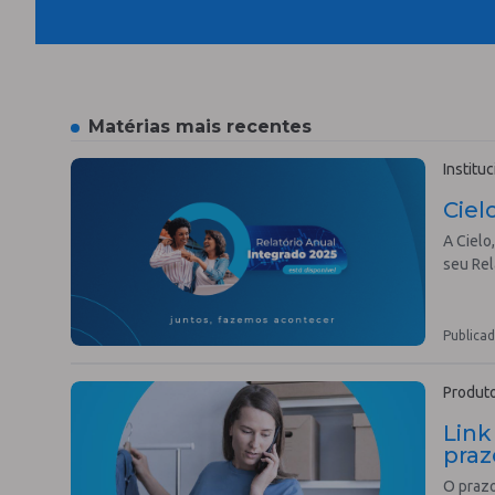
Matérias mais recentes
Instituc
Ciel
A Cielo
seu Rel
Publicad
Produto
Link
praz
O praz