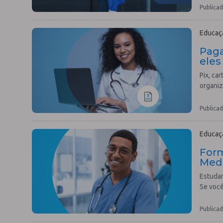
Publicad
Educaçã
Paga
eles
Pix, ca
organiz
Publicad
Educaçã
Form
Medi
Estudar
Se você
Publicad