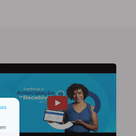
mos
 em