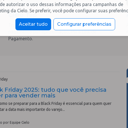
de autorizar o uso dessas informações para campanhas de
ting da Cielo. Se preferir, você pode configurar suas preferênc
Cielo Tap
Aceitar tudo
Configurar preferências
Transforme seu celular em maquininha e aceite
pagamento por aproximação, Pix e Link de
Pagamento.
riday
k Friday 2025: tudo que você precisa
r para vender mais
omo se preparar para a Black Friday é essencial para quem quer
tar a data mais importante do varejo...
o por Equipe Cielo