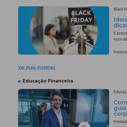
Black F
Idei
dica
É preci
essa da
Publicad
Ver mais matérias
Educação Financeira
Educaçã
Com
guia
corp
Presta