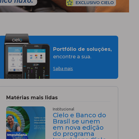
Portfólio de soluções,
encontre a sua.
Saiba mais
Matérias mais lidas
Institucional
Cielo e Banco do
Brasil se unem
em nova edição
do programa