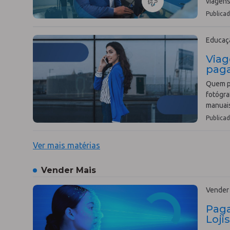
viagens
Publicad
Educaçã
Viag
paga
Quem pr
fotógra
manuais
Publicad
Ver mais matérias
Vender Mais
Vender
Paga
Loji