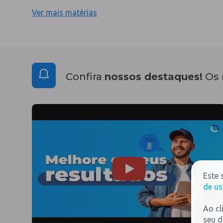
Ver mais matérias
Confira
nossos destaques!
Os 
Este 
de us
Ao cl
seu d