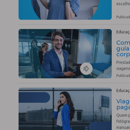
escolhi
Publicad
Educaçã
Com
guia
corp
Presta
viagens
Publicad
Educaçã
Viag
paga
Quem pr
fotógra
manuais