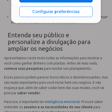
Flor-de-maio:
planta da família dos cactos, mas não tem
espinhos. As flores avermelhadas desabrocham entre o
outono e o inverno.
Configurar preferências
Ficus lyrata:
plantada em vasos, ela costuma crescer e chegar
até 1,5m, se adaptando a vários ambientes.
Entenda seu público e
personalize a divulgação para
ampliar os negócios
Apresentamos neste texto todas as informações para mostrar a
você como ganhar dinheiro com plantas. Antes de mais nada,
comece suas pesquisas
para montar seu planejamento.
Esses passos podem parecer burocráticos e desinteressantes, mas
são muito importantes para você iniciar bem seu negócio. E não
esqueça que, além de saber cuidar bem das suas mudas, você vai
precisar
saber vender
.
Para isso, é importante ter
inteligência emocional
. Procure saber
entender os
anseios e as necessidades do seu cliente
para