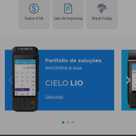
Índice ICVA
Sala de Imprensa
Black Friday
Portfolio de soluções
encontre a sua.
CIELO
LIO
Saiba mais