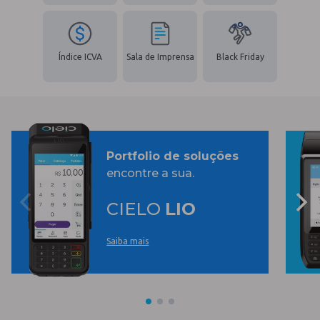
Índice ICVA
Sala de Imprensa
Black Friday
Portfolio de soluções
encontre a sua.
CIELO
LIO
Saiba mais