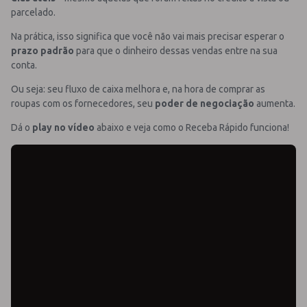
parcelado.
Na prática, isso significa que você não vai mais precisar esperar o
prazo padrão
para que o dinheiro dessas vendas entre na sua
conta.
Ou seja: seu fluxo de caixa melhora e, na hora de comprar as
roupas com os fornecedores, seu
poder de negociação
aumenta.
Dá o
play no vídeo
abaixo e veja como o Receba Rápido funciona!