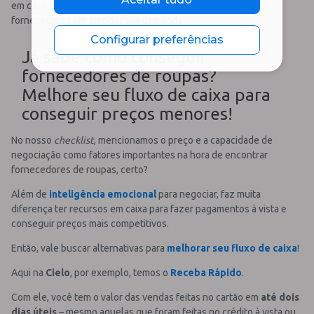
em caso de algum problema que afete a capacidade dos
fornecedores em atender sua demanda.
Configurar preferências
Já sabe como conseguir
fornecedores de roupas?
Melhore seu fluxo de caixa para
conseguir preços menores!
No nosso
checklist
, mencionamos o preço e a capacidade de
negociação como fatores importantes na hora de encontrar
fornecedores de roupas, certo?
Além de
inteligência emocional
para negociar, faz muita
diferença ter recursos em caixa para fazer pagamentos à vista e
conseguir preços mais competitivos.
Então, vale buscar alternativas para
melhorar seu fluxo de caixa
!
Aqui na
Cielo
, por exemplo, temos o
Receba Rápido
.
Com ele, você tem o valor das vendas feitas no cartão em
até dois
dias úteis
– mesmo aquelas que foram feitas no crédito à vista ou