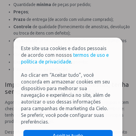
Quantidade
mínima
de peças por pedido;
Preços
;
Prazo
de entrega (de acordo com volume comprado);
Controle
de qualidade (fornecimento de amostras, devolução
ou troca de itens com defeito);
Capacidade
de produção (para atender possíveis aumentos
de demanda);
Este site usa cookies e dados pessoais
Condições de
pagamento
;
de acordo com nossos
termos de uso e
política de privacidade
.
Experiência
e reputação no segmento;
Flexibilidade de
negociação
.
Ao clicar em “Aceitar tudo”, você
concorda em armazenar cookies em seu
Importante: para evitar problemas, tenha
dispositivo para melhorar sua
sempre mais de um fornecedor
navegação e experiência no site, além de
autorizar o uso dessas informações
Agora que você já sabe como achar fornecedores de roupas e tem
para campanhas de marketing da Cielo.
checklist do que precisa observar nessa busca, vale o lembrete:
Se preferir, você pode configurar suas
tenha sempre
mais de uma empresa
fornecendo os principais
preferências.
produtos do seu catálogo.
Dessa forma, você
evita problemas
para o seu estabelecimento
Aceitar tudo