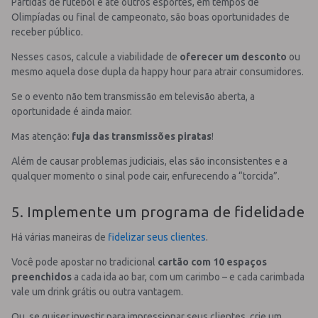
Partidas de futebol e até outros esportes, em tempos de
Olimpíadas ou final de campeonato, são boas oportunidades de
receber público.
Nesses casos, calcule a viabilidade de
oferecer um desconto
ou
mesmo aquela dose dupla da happy hour para atrair consumidores.
Se o evento não tem transmissão em televisão aberta, a
oportunidade é ainda maior.
Mas atenção:
fuja das transmissões piratas
!
Além de causar problemas judiciais, elas são inconsistentes e a
qualquer momento o sinal pode cair, enfurecendo a “torcida”.
5. Implemente um programa de fidelidade
Há várias maneiras de
fidelizar seus clientes
.
Você pode apostar no tradicional
cartão com 10 espaços
preenchidos
a cada ida ao bar, com um carimbo – e cada carimbada
vale um drink grátis ou outra vantagem.
Ou, se quiser investir para impressionar seus clientes, crie um