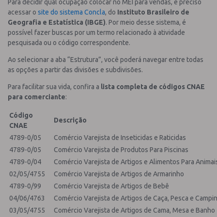
Para decidir qual ocupação colocar no MEI para vendas, é preciso
acessar o
site do sistema Concla
, do
Instituto Brasileiro de
Geografia e Estatística (IBGE)
.
Por meio desse sistema, é
possível fazer buscas por um termo relacionado à atividade
pesquisada ou o código correspondente.
Ao selecionar a aba “Estrutura”, você poderá navegar entre todas
as opções a partir das divisões e subdivisões.
Para facilitar sua vida, confira a
lista completa de códigos CNAE
para comerciante
:
Código
Descrição
CNAE
4789-0/05
Comércio Varejista de Inseticidas e Raticidas
4789-0/05
Comércio Varejista de Produtos Para Piscinas
4789-0/04
Comércio Varejista de Artigos e Alimentos Para Anima
02/05/4755
Comércio Varejista de Artigos de Armarinho
4789-0/99
Comércio Varejista de Artigos de Bebê
04/06/4763
Comércio Varejista de Artigos de Caça, Pesca e Campi
03/05/4755
Comércio Varejista de Artigos de Cama, Mesa e Banho