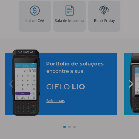
Índice ICVA
Sala de Imprensa
Black Friday
Portfolio de soluções
encontre a sua.
CIELO
LIO
Saiba mais