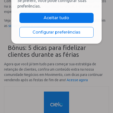
Se preferir, você pode configurar suas
Com as soluções da Cielo, você consegue agilizar os pagamentos
preferências.
na sua empresa, seja uma loja física ou virtual, e oferecer uma
experiência de qualidade que retém seus clientes.
Aceitar tudo
Veja quais
maquininhas de cartão
oferecemos e conheça também
as
soluções para e-commerce
.
Configurar preferências
Bônus: 5 dicas para fidelizar
clientes durante as férias
Agora que você já tem tudo para começar sua estratégia de
retenção de clientes, confira um conteúdo extra na nossa
comunidade Negócios em Movimento, com dicas para continuar
vendendo após as festas de fim de ano!
Acesse agora