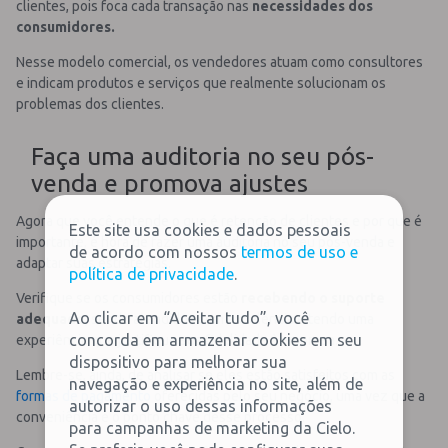
clientes, pois foca cada transação nas
necessidades dos
consumidores.
Nesse modelo comercial, os vendedores atuam como consultores
e indicam produtos e serviços que realmente solucionam os
problemas dos clientes.
Faça uma auditoria no seu pós-
venda e promova ajustes
Agora que você entende o que é retenção de clientes e por que é
Este site usa cookies e dados pessoais
importante, é hora de fazer uma auditoria no seu pós-venda e
de acordo com nossos
termos de uso e
adaptar suas estratégias.
política de privacidade
.
Verifique se os consumidores estão
recebendo o suporte
Ao clicar em “Aceitar tudo”, você
adequado
, sendo atendidos com excelência e tendo uma
concorda em armazenar cookies em seu
experiência que justifique sua fidelidade à empresa.
dispositivo para melhorar sua
Lembre-se, ainda, de analisar se eles estão satisfeitos com as
navegação e experiência no site, além de
formas de pagamento
oferecidas pelo seu negócio, uma vez que a
autorizar o uso dessas informações
conveniência é o ponto chave desse processo.
para campanhas de marketing da Cielo.