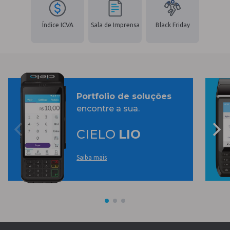
Índice ICVA
Sala de Imprensa
Black Friday
Portfolio de soluções
encontre a sua.
CIELO
LIO
Saiba mais