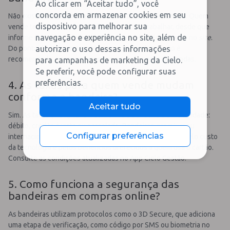
Ao clicar em “Aceitar tudo”, você
concorda em armazenar cookies em seu
Não existe obrigação legal de aceitar todas as bandeiras. Quem
dispositivo para melhorar sua
vende tem o direito de escolher com quais trabalhar, desde que
navegação e experiência no site, além de
informe isso claramente, com adesivo no balcão ou aviso no
site
.
autorizar o uso dessas informações
Do ponto de vista comercial, restringir bandeiras não é
recomendado, porque aumenta o risco de perda de vendas.
para campanhas de marketing da Cielo.
Se preferir, você pode configurar suas
preferências.
4. As taxas para quem vende mudam
conforme a bandeira?
Aceitar tudo
Sim. As taxas (MDR) variam conforme a bandeira e a modalidade:
débito, crédito à vista ou parcelado. Bandeiras
premium
ou
Configurar preferências
internacionais costumam ter taxas um pouco mais altas pelo custo
da tecnologia e pelos benefícios oferecidos a quem usa o cartão.
Consulte as condições atualizadas no App Cielo Gestão.
5. Como funciona a segurança das
bandeiras em compras online?
As bandeiras utilizam protocolos como o 3D Secure, que adiciona
uma etapa de verificação, como código por SMS ou biometria no