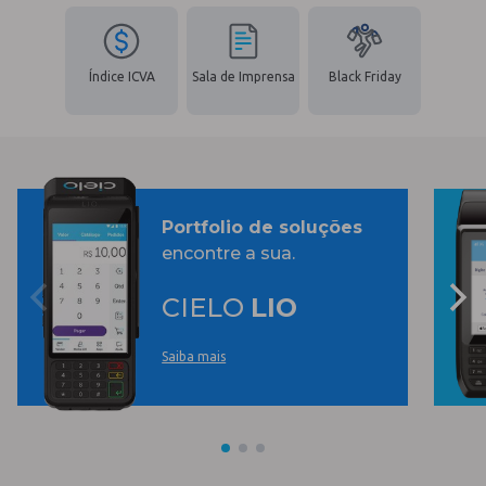
Índice ICVA
Sala de Imprensa
Black Friday
Portfolio de soluções
encontre a sua.
CIELO
LIO
Saiba mais