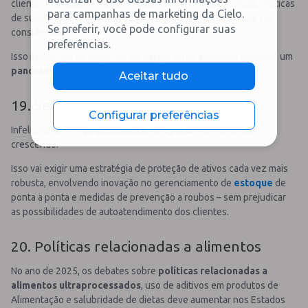
cliente, fidelidade à marca, engajamento em mídias sociais, práticas
para campanhas de marketing da Cielo.
de sustentabilidade e outros aspectos qualitativos devem ser
Se preferir, você pode configurar suas
considerados.
preferências.
Isso indica que os negócios do Varejo serão avaliados segundo um
panorama mais holístico
.
Aceitar tudo
19. Segurança
Configurar preferências
Infelizmente, os
golpes contra varejistas
vão continuar
crescendo.
Isso vai exigir uma estratégia de proteção de ativos cada vez mais
robusta, envolvendo inovação no gerenciamento de
estoque
de
ponta a ponta e medidas de prevenção a roubos – sem prejudicar
as possibilidades de autoatendimento dos clientes.
20. Políticas relacionadas a alimentos
No ano de 2025, os debates sobre
políticas relacionadas a
alimentos ultraprocessados
, uso de aditivos em produtos de
Alimentação e salubridade de dietas deve aumentar nos Estados