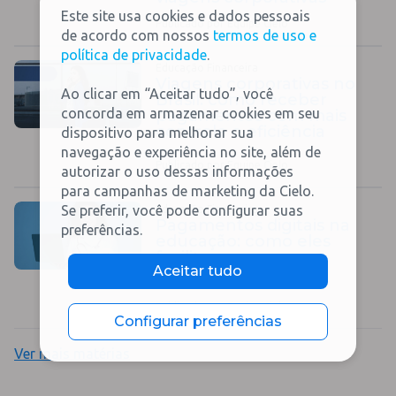
Este site usa cookies e dados pessoais
Publicado por Equipe Cielo
de acordo com nossos
termos de uso e
política de privacidade
.
Educação Financeira
Viagens corporativas no
Ao clicar em “Aceitar tudo”, você
Brasil: como receber
concorda em armazenar cookies em seu
pagamentos com mais
controle e eficiência
dispositivo para melhorar sua
navegação e experiência no site, além de
Publicado por Equipe Cielo
autorizar o uso dessas informações
para campanhas de marketing da Cielo.
Se preferir, você pode configurar suas
Educação Financeira
Pagamentos digitais na
preferências.
educação: como eles
facilitam o acesso ao
Aceitar tudo
curso de Medicina
Publicado por Equipe Cielo
Configurar preferências
Ver mais matérias