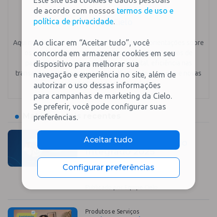
Este site usa cookies e dados pessoais
de acordo com nossos
termos de uso e
Equipe Cielo
política de privacidade
.
Ao clicar em “Aceitar tudo”, você
Aqui no Blog da Cielo, oferecemos análises e orientações sobre
os principais temas que impactam o varejo e os meios de
concorda em armazenar cookies em seu
pagamento: tecnologia, segurança digital, eficiência nas
dispositivo para melhorar sua
transações com maquininhas, tendências de consumo e novas
navegação e experiência no site, além de
soluções para o empreendedor.
autorizar o uso dessas informações
para campanhas de marketing da Cielo.
Se preferir, você pode configurar suas
Matérias mais recentes
preferências.
Institucional
Aceitar tudo
Cielo publica Relatório
Integrado 2025
Configurar preferências
Publicado por Equipe Cielo
Produtos e Serviços