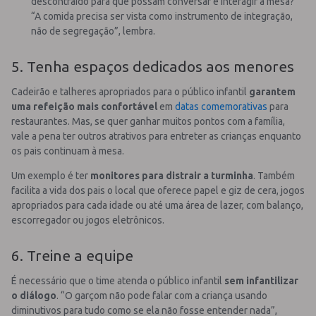
descontraído para que possam conversar e interagir à mesa?
“A comida precisa ser vista como instrumento de integração,
não de segregação”, lembra.
5. Tenha espaços dedicados aos menores
Cadeirão e talheres apropriados para o público infantil
garantem
uma refeição mais confortável
em
datas comemorativas
para
restaurantes. Mas, se quer ganhar muitos pontos com a família,
vale a pena ter outros atrativos para entreter as crianças enquanto
os pais continuam à mesa.
Um exemplo é ter
monitores para distrair a turminha
. Também
facilita a vida dos pais o local que oferece papel e giz de cera, jogos
apropriados para cada idade ou até uma área de lazer, com balanço,
escorregador ou jogos eletrônicos.
6. Treine a equipe
É necessário que o time atenda o público infantil
sem infantilizar
o diálogo
. “O garçom não pode falar com a criança usando
diminutivos para tudo como se ela não fosse entender nada”,