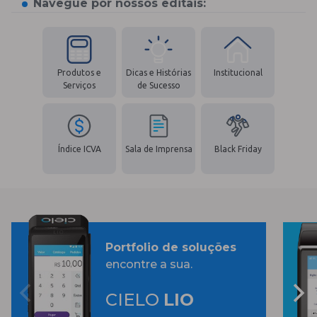
Navegue por nossos editais:
Produtos e
Dicas e Histórias
Institucional
Serviços
de Sucesso
Índice ICVA
Sala de Imprensa
Black Friday
Portfolio de soluções
encontre a sua.
CIELO
LIO