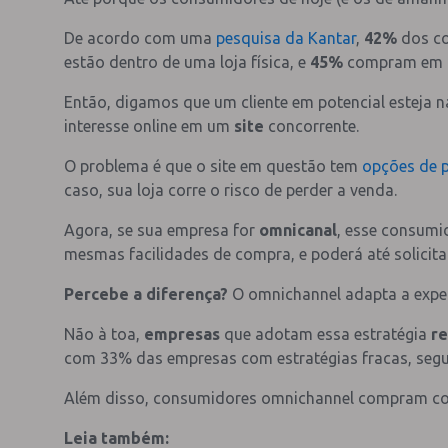
De acordo com uma
pesquisa da Kantar
,
42%
dos c
estão dentro de uma loja física, e
45%
compram em lo
Então, digamos que um cliente em potencial esteja 
interesse online em um
site
concorrente.
O problema é que o site em questão tem
opções de 
caso, sua loja corre o risco de perder a venda.
Agora, se sua empresa for
omnicanal
, esse consumi
mesmas facilidades de compra, e poderá até solicitar 
Percebe a diferença?
O omnichannel adapta a exper
Não à toa,
empresas
que adotam essa estratégia
r
com 33% das empresas com estratégias fracas, seg
Além disso, consumidores omnichannel compram co
Leia também: