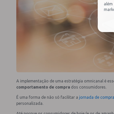
além 
marke
A implementação de uma estratégia omnicanal é es
comportamento de compra
dos consumidores.
É uma forma de não só facilitar a
jornada de compr
personalizada.
Até porque os consumidores de hoje (e os de aman