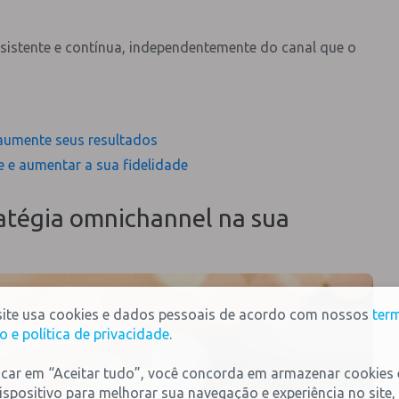
nsistente e contínua, independentemente do canal que o
 aumente seus resultados
e e aumentar a sua fidelidade
atégia omnichannel na sua
site usa cookies e dados pessoais de acordo com nossos
ter
o e política de privacidade
.
icar em “Aceitar tudo”, você concorda em armazenar cookies
ispositivo para melhorar sua navegação e experiência no site,