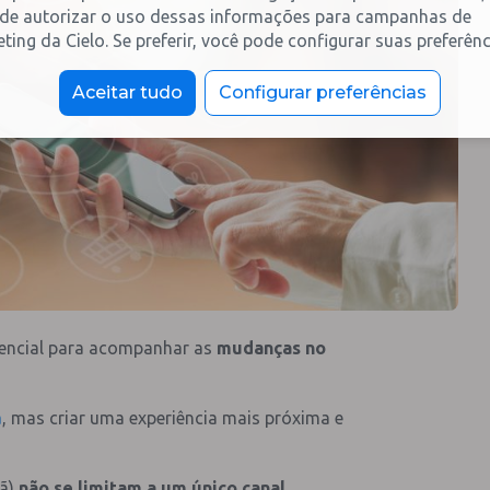
de autorizar o uso dessas informações para campanhas de
ting da Cielo. Se preferir, você pode configurar suas preferênc
Aceitar tudo
Configurar preferências
sencial para acompanhar as
mudanças no
a
, mas criar uma experiência mais próxima e
hã)
não se limitam a um único canal
.