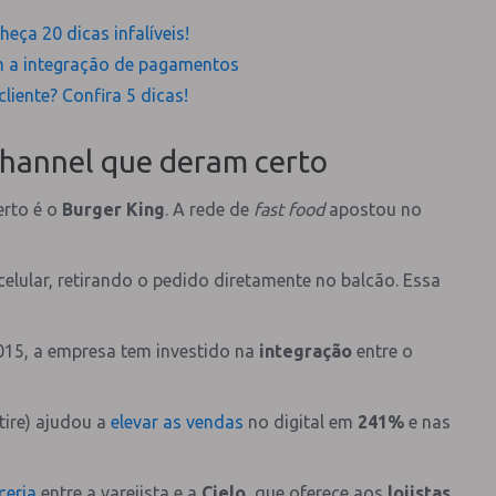
a 20 dicas infalíveis!
om a integração de pagamentos
iente? Confira 5 dicas!
channel que deram certo
erto é o
Burger King
. A rede de
fast food
apostou no
celular, retirando o pedido diretamente no balcão. Essa
015, a empresa tem investido na
integração
entre o
etire) ajudou a
elevar as vendas
no digital em
241%
e nas
ceria
entre a varejista e a
Cielo
, que oferece aos
lojistas