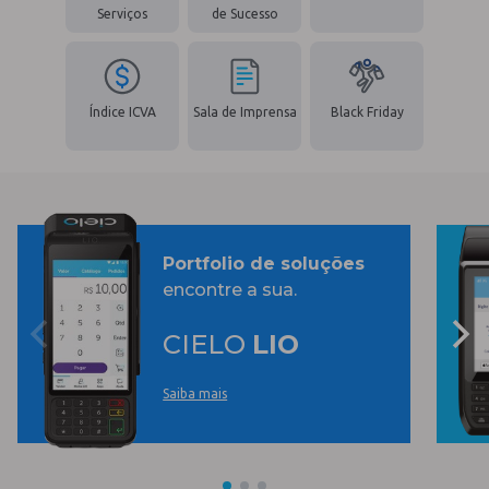
Serviços
de Sucesso
Índice ICVA
Sala de Imprensa
Black Friday
Portfolio de soluções
encontre a sua.
CIELO
LIO
Saiba mais