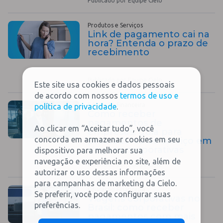
Publicado por Equipe Cielo
Produtos e Serviços
Link de pagamento cai na
hora? Entenda o prazo de
recebimento
Publicado por Equipe Cielo
Este site usa cookies e dados pessoais
de acordo com nossos
termos de uso e
Educação Financeira
política de privacidade
.
Como receber
pagamentos de
Ao clicar em “Aceitar tudo”, você
empresas: guia para
concorda em armazenar cookies em seu
prestadores de serviço em
viagens corporativas
dispositivo para melhorar sua
navegação e experiência no site, além de
Publicado por Equipe Cielo
autorizar o uso dessas informações
para campanhas de marketing da Cielo.
Educação Financeira
Se preferir, você pode configurar suas
Viagens corporativas no
preferências.
Brasil: como receber
pagamentos com mais