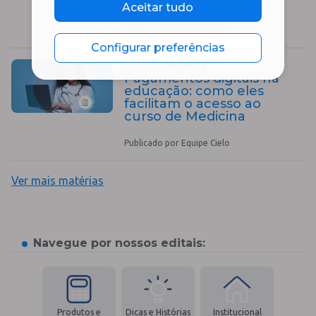
controle e eficiência
Aceitar tudo
Publicado por Equipe Cielo
Configurar preferências
Educação Financeira
Pagamentos digitais na
educação: como eles
facilitam o acesso ao
curso de Medicina
Publicado por Equipe Cielo
Ver mais matérias
Navegue por nossos editais:
Produtos e
Dicas e Histórias
Institucional