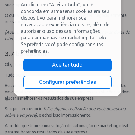
Ao clicar em “Aceitar tudo”, você
sua empresa.
concorda em armazenar cookies em seu
O que você faz e quais são os desafios que seu negócio enfrenta
dispositivo para melhorar sua
nessa área?
navegação e experiência no site, além de
autorizar o uso dessas informações
[Aqui, liste aspectos do produto que podem solucionar as dores do
para campanhas de marketing da Cielo.
cliente]
.
Se preferir, você pode configurar suas
preferências.
3. Abordagem
Olá,
[nome da pessoa]
!
Aceitar tudo
Tudo bom?
Configurar preferências
Eu sou o(a)
[seu nome]
, sou consultor(a) da
[seu negócio]
e entrei
em contato com você porque acredito que nossas soluções podem
ajudar a melhorar os resultados da sua empresa.
Sei que seu negócio
[cite alguma realização que você pesquisou
sobre a empresa]
, e achei isso impressionante.
Acredito que temos uma solução de automação de marketing ideal
para melhorar os resultados da sua empresa.