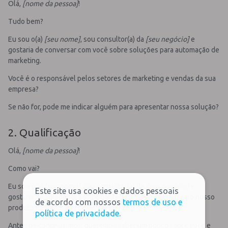
Olá,
[nome da pessoa]
!
Tudo bem?
Eu sou o(a)
[seu nome]
, sou consultor(a) da
[seu negócio]
e
gostaria de conversar com você sobre soluções para automação de
marketing.
Você é o responsável pelos setores de marketing e vendas da sua
empresa?
Se não for, pode me indicar alguém para apresentar nossa solução?
2. Qualificação
Olá,
[nome da pessoa]
!
Como vai?
Eu sou o(a)
[seu nome]
, sou consultor(a) da
[seu negócio]
e
Este site usa cookies e dados pessoais
gostaria de agradecer a você por registrar seu interesse no nosso
de acordo com nossos
termos de uso e
produto ao
[meio de conversão do lead]
!
política de privacidade
.
Antes de continuarmos, queremos saber um pouco sobre você e