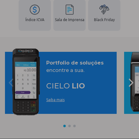
Índice ICVA
Sala de Imprensa
Black Friday
Portfolio de soluções
encontre a sua.
CIELO
LIO
Saiba mais