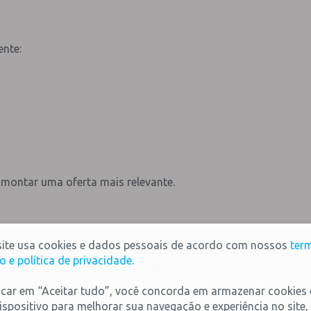
ente:
montar uma oferta mais relevante.
site usa cookies e dados pessoais de acordo com nossos
ter
 contato com todos de uma vez. Comece pelos que tinham
o e política de privacidade
.
s têm maior potencial de retorno.
icar em “Aceitar tudo”, você concorda em armazenar cookies
ispositivo para melhorar sua navegação e experiência no site,