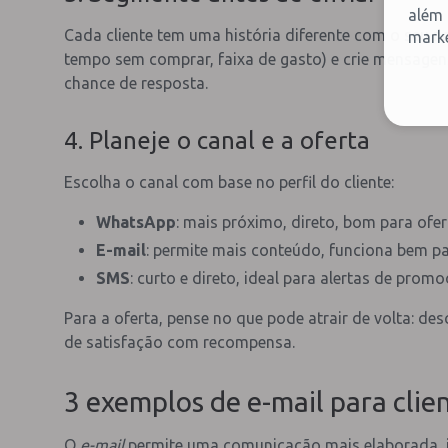
além 
Cada cliente tem uma história diferente com o seu neg
marke
tempo sem comprar, faixa de gasto) e crie mensage
chance de resposta.
4. Planeje o canal e a oferta
Escolha o canal com base no perfil do cliente:
WhatsApp
: mais próximo, direto, bom para ofer
E-mail
: permite mais conteúdo, funciona bem p
SMS
: curto e direto, ideal para alertas de promo
Para a oferta, pense no que pode atrair de volta: d
de satisfação com recompensa.
3 exemplos de e-mail para clien
O
e-mail
permite uma comunicação mais elaborada, id