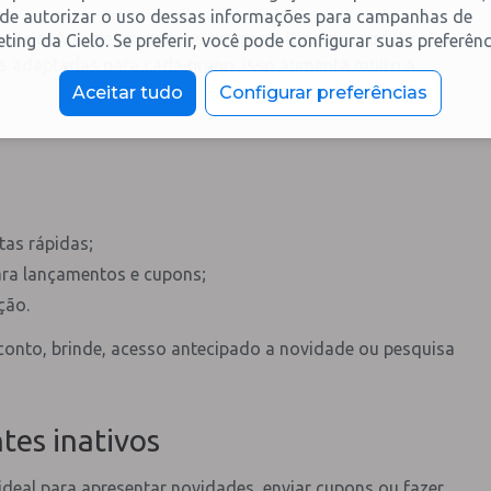
de autorizar o uso dessas informações para campanhas de
ócio. Agrupe os inativos por perfil (tipo de produto,
ting da Cielo. Se preferir, você pode configurar suas preferênc
ns adaptadas para cada grupo. Isso aumenta muito a
Aceitar tudo
Configurar preferências
tas rápidas;
ara lançamentos e cupons;
ção.
esconto, brinde, acesso antecipado a novidade ou pesquisa
tes inativos
eal para apresentar novidades, enviar cupons ou fazer