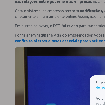
nas relações entre governo e as empresas
no âmbi
Com o sistema, as empresas recebem
notificações
diretamente em um ambiente online. Assim, não há m
Em outras palavras, o DET foi criado para modernizar
Por falar em facilitar a vida do empreendedor, você
confira as ofertas e taxas especiais para você ve
Este 
de us
Ao cl
seu d