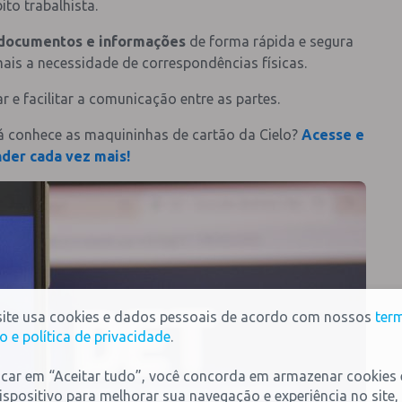
to trabalhista.
, documentos e informações
de forma rápida e segura
ais a necessidade de correspondências físicas.
 e facilitar a comunicação entre as partes.
 já conhece as maquininhas de cartão da Cielo?
Acesse e
nder cada vez mais!
site usa cookies e dados pessoais de acordo com nossos
ter
o e política de privacidade
.
icar em “Aceitar tudo”, você concorda em armazenar cookies
ispositivo para melhorar sua navegação e experiência no site,