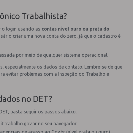
ônico Trabalhista?
r o login usando as
contas nível ouro ou prata do
sário criar uma nova conta do zero, já que o cadastro é
essada por meio de qualquer sistema operacional.
es, especialmente os dados de contato. Lembre-se de que
ara evitar problemas com a Inspeção do Trabalho e
 dados no DET?
DET, basta seguir os passos abaixo.
it.trabalho.gov.br no seu navegador.
redenciais de acesso ao Gov.br (nível prata ou ouro).