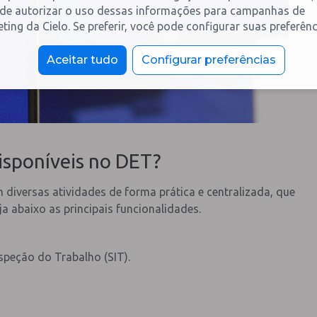
de autorizar o uso dessas informações para campanhas de
ting da Cielo. Se preferir, você pode configurar suas preferênc
Aceitar tudo
Configurar preferências
isponíveis no DET?
diversas atividades de forma prática e centralizada, que
ja abaixo as principais funcionalidades.
speção do Trabalho (SIT).