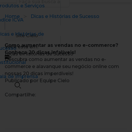
rodutos e Serviços
Home
Dicas e Histórias de Sucesso
ndice ICVA
icas e Histórias de
Site Cielo
Como aumentar as vendas no e-commerce?
Você está em:
ucesso
Conheça 20 dicas infalíveis!
Dicas e Histórias de Sucesso
Descubra como aumentar as vendas no e-
nstitucional
commerce e alavanque seu negócio online com
nossas 20 dicas imperdíveis!
ala de Imprensa
Publicado por Equipe Cielo
Compartilhe: