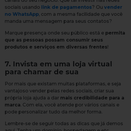
canais do seu negócio. Que tal investir nas redes
sociais usando
link de pagamentos
? Ou
vender
no WhatsApp
, com a mesma facilidade que você
manda uma mensagem para seus contatos?
Marque presença onde seu público está e
permita
que as pessoas possam consumir seus
produtos e serviços em diversas frentes
!
7. Invista em uma loja virtual
para chamar de sua
Por mais que existam muitas plataformas, e seja
vantajoso vender pelas redes sociais, criar sua
própria loja ajuda a dar
mais credibilidade para a
marca
. Com ela, você atende por vários canais e
pode personalizar tudo da melhor forma.
Lembre-se de seguir todas as dicas que já demos
aqui. Tenha um domínio, hospedagem e etc.