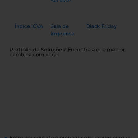
Sucesso
Índice ICVA
Sala de
Black Friday
Imprensa
Portfólio de
Soluções!
Encontre a que melhor
combina com você.
Entre em contato e prepare-se para vender mais: