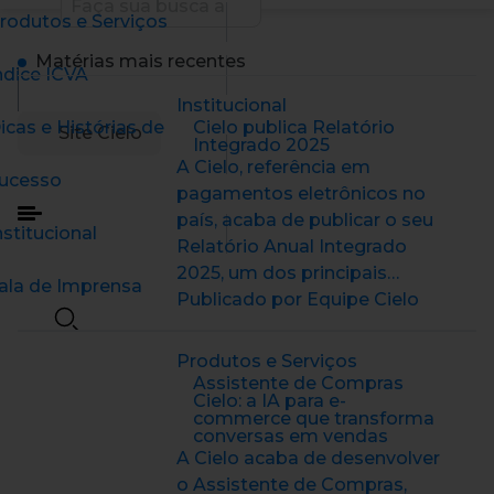
rodutos e Serviços
Matérias mais recentes
ndice ICVA
Institucional
icas e Histórias de
Cielo publica Relatório
Site Cielo
Integrado 2025
A Cielo, referência em
ucesso
pagamentos eletrônicos no
país, acaba de publicar o seu
nstitucional
Relatório Anual Integrado
2025, um dos principais…
ala de Imprensa
Publicado por Equipe Cielo
Produtos e Serviços
Assistente de Compras
Cielo: a IA para e-
commerce que transforma
conversas em vendas
A Cielo acaba de desenvolver
o Assistente de Compras,