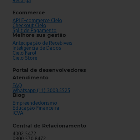
Recarga
Ecommerce
API E-commerce Cielo
Checkout Cielo
Split de Pagamento
Melhore sua gestão
Antecipação de Recebíveis
Inteligência de Dados
Cielo Farol
Cielo Store
Portal de desenvolvedores
Atendimento
FAQ
Whatsapp (11) 3003.5525
Blog
Empreendedorismo
Educação Financeira
ICVA
Central de Relacionamento
4002 5472
0800 570 8472