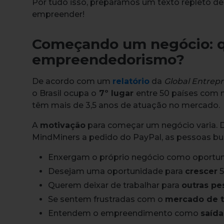
Por tudo isso, preparamos um texto repleto d
empreender!
Começando um negócio: qu
empreendedorismo?
De acordo com um
relatório
da
Global Entrep
o Brasil ocupa o
7º lugar
entre 50 países com
têm mais de 3,5 anos de atuação no mercado.
A
motivação
para começar um negócio varia.
MindMiners a pedido do PayPal, as pessoas 
Enxergam o próprio negócio como oportun
Desejam uma oportunidade para
crescer
5
Querem deixar de trabalhar para
outras pe
Se sentem frustradas com o
mercado de t
Entendem o empreendimento como
saída