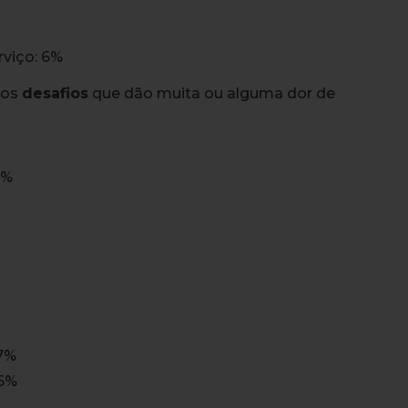
viço: 6%
 os
desafios
que dão muita ou alguma dor de
6%
17%
16%