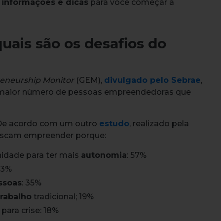
e
informações e dicas
para você começar a
ais são os desafios do
reneurship Monitor
(GEM),
divulgado pelo Sebrae
,
 maior número de pessoas empreendedoras que
 De acordo com um outro
estudo
, realizado pela
buscam empreender porque:
idade para ter mais
autonomia
: 57%
3%
ssoas
: 35%
rabalho
tradicional; 19%
para crise: 18%