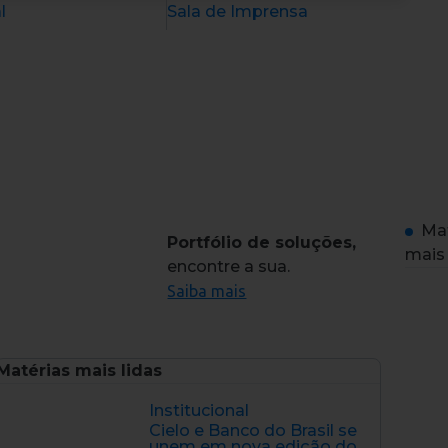
l
Sala de Imprensa
Mat
Portfólio de soluções,
mais
encontre a sua.
Saiba mais
Matérias mais lidas
Institucional
Cielo e Banco do Brasil se
unem em nova edição do