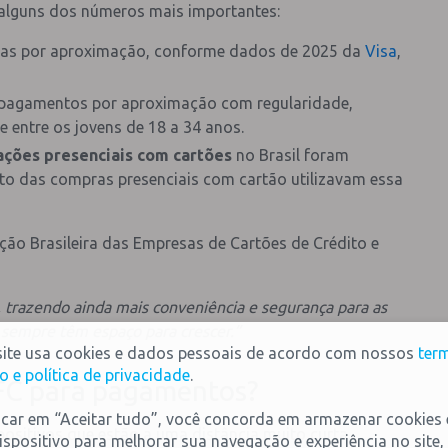
 alguns dos números mais importantes:
das por aproximação, conforme dados de 2025 da
Visa
,
m pagamentos por aproximação com regularidade,
e entre os jovens de 18 a 34 anos.
ações presenciais com cartões
no Brasil foram
to das compras presenciais com cartão utilizavam essa
ção Brasileira das Empresas de Cartões de Crédito e
trazendo ainda mais conveniência e segurança para as
 sempre têm espaço para crescer.”
site usa cookies e dados pessoais de acordo com nossos
ter
o e política de privacidade
.
FC para pagamentos?
icar em “Aceitar tudo”, você concorda em armazenar cookies
positivos que estão a uma distância muito curta,
ispositivo para melhorar sua navegação e experiência no site,