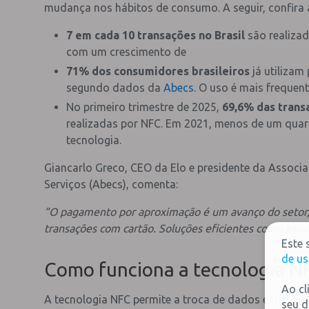
mudança nos hábitos de consumo. A seguir, confira
7 em cada 10 transações no Brasil
são realiza
com um crescimento de
71% dos consumidores brasileiros
já utiliza
segundo dados da
Abecs
. O uso é mais frequent
No primeiro trimestre de 2025,
69,6% das trans
realizadas por NFC. Em 2021, menos de um quar
tecnologia.
Giancarlo Greco, CEO da Elo e presidente da Associa
Serviços (Abecs), comenta:
“O pagamento por aproximação é um avanço do setor, 
transações com cartão. Soluções eficientes como essa
Este 
de us
Como funciona a tecnologia N
Ao cl
A tecnologia NFC permite a troca de dados entre dis
seu d