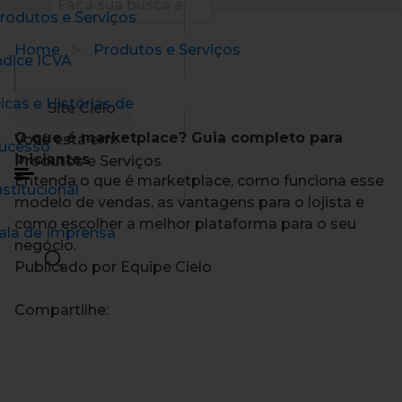
rodutos e Serviços
Home
Produtos e Serviços
ndice ICVA
icas e Histórias de
Site Cielo
O que é marketplace? Guia completo para
Você está em:
ucesso
iniciantes
Produtos e Serviços
Entenda o que é marketplace, como funciona esse
nstitucional
modelo de vendas, as vantagens para o lojista e
como escolher a melhor plataforma para o seu
ala de Imprensa
negócio.
Publicado por Equipe Cielo
Compartilhe: