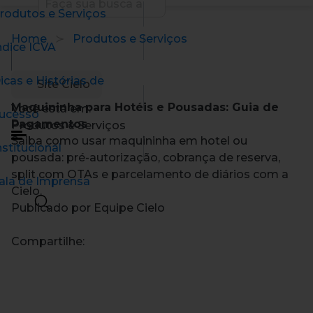
rodutos e Serviços
Home
Produtos e Serviços
ndice ICVA
icas e Histórias de
Site Cielo
Maquininha para Hotéis e Pousadas: Guia de
Você está em:
ucesso
Pagamentos
Produtos e Serviços
Saiba como usar maquininha em hotel ou
nstitucional
pousada: pré-autorização, cobrança de reserva,
split com OTAs e parcelamento de diários com a
ala de Imprensa
Cielo.
Publicado por Equipe Cielo
Compartilhe: