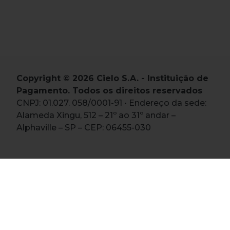
Copyright © 2026 Cielo S.A. - Instituição de
Pagamento. Todos os direitos reservados
CNPJ: 01.027. 058/0001-91 • Endereço da sede:
Alameda Xingu, 512 – 21º ao 31º andar –
Alphaville – SP – CEP: 06455-030