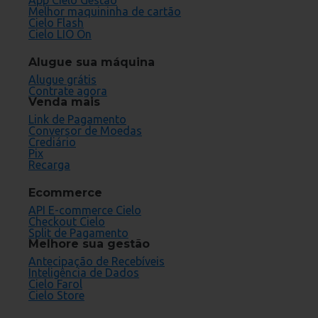
App Cielo Gestão
Melhor maquininha de cartão
Cielo Flash
Cielo LIO On
Alugue sua máquina
Alugue grátis
Contrate agora
Venda mais
Link de Pagamento
Conversor de Moedas
Crediário
Pix
Recarga
Ecommerce
API E-commerce Cielo
Checkout Cielo
Split de Pagamento
Melhore sua gestão
Antecipação de Recebíveis
Inteligência de Dados
Cielo Farol
Cielo Store