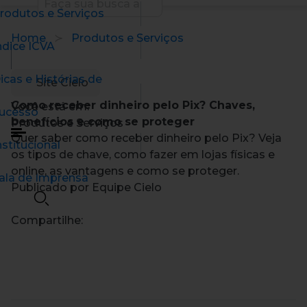
rodutos e Serviços
Home
Produtos e Serviços
ndice ICVA
icas e Histórias de
Site Cielo
Como receber dinheiro pelo Pix? Chaves,
Você está em:
ucesso
benefícios e como se proteger
Produtos e Serviços
Quer saber como receber dinheiro pelo Pix? Veja
nstitucional
os tipos de chave, como fazer em lojas físicas e
online, as vantagens e como se proteger.
ala de Imprensa
Publicado por Equipe Cielo
Compartilhe: