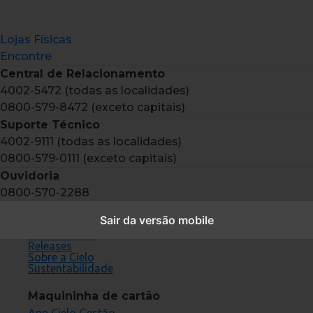
Lojas Físicas
Encontre
Central de Relacionamento
4002-5472 (todas as localidades)
0800-579-8472 (exceto capitais)
Suporte Técnico
4002-9111 (todas as localidades)
0800-579-0111 (exceto capitais)
Ouvidoria
0800-570-2288
Conheça a Cielo
Sair da versão mobile
Cartões aceitos
Fornecedores
Releases
Sobre a Cielo
Sustentabilidade
Maquininha de cartão