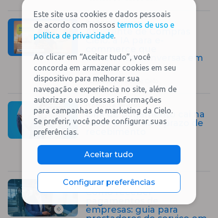
Este site usa cookies e dados pessoais
Produtos e Serviços
de acordo com nossos
termos de uso e
Assistente de Compras
política de privacidade
.
Cielo: a IA para e-
commerce que
Ao clicar em “Aceitar tudo”, você
transforma conversas em
vendas
concorda em armazenar cookies em seu
dispositivo para melhorar sua
Publicado por Equipe Cielo
navegação e experiência no site, além de
autorizar o uso dessas informações
Produtos e Serviços
para campanhas de marketing da Cielo.
Link de pagamento cai na
Se preferir, você pode configurar suas
hora? Entenda o prazo de
recebimento
preferências.
Aceitar tudo
Publicado por Equipe Cielo
Configurar preferências
Educação Financeira
Como receber
pagamentos de
empresas: guia para