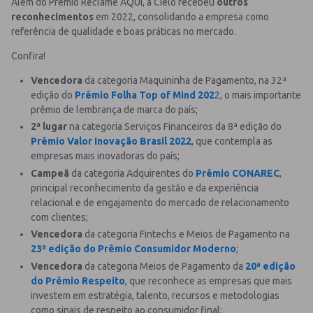
Além do Prêmio Reclame AQUI, a Cielo recebeu
outros
reconhecimentos
em 2022, consolidando a empresa como
referência de qualidade e boas práticas no mercado.
Confira!
Vencedora
da categoria Maquininha de Pagamento, na 32ª
edição do
Prêmio Folha Top of Mind 202
2
, o mais importante
prêmio de lembrança de marca do país;
2ª lugar
na categoria Serviços Financeiros da 8ª edição do
Prêmio Valor Inovação Brasil 2022
, que contempla as
empresas mais inovadoras do país;
Campeã
da categoria Adquirentes do
Prêmio CONAREC
,
principal reconhecimento da gestão e da experiência
relacional e de engajamento do mercado de relacionamento
com clientes;
Vencedora
da categoria Fintechs e Meios de Pagamento na
23ª edição do Prêmio Consumidor Moderno
;
Vencedora
da categoria Meios de Pagamento da
20ª edição
do Prêmio Respeito
, que reconhece as empresas que mais
investem em estratégia, talento, recursos e metodologias
como sinais de respeito ao consumidor final;