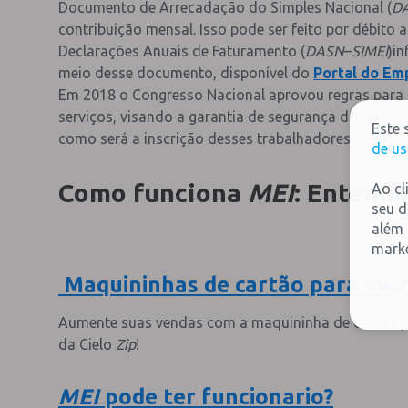
Documento de Arrecadação do Simples Nacional (
D
contribuição mensal. Isso pode ser feito por débito
Declarações Anuais de Faturamento (
DASN
–
SIMEI
)i
meio desse documento, disponível do
Portal do E
Em 2018 o Congresso Nacional aprovou regras para q
serviços, visando a garantia de segurança dos passa
Este 
como será a inscrição desses trabalhadores no INSS
de us
Como funciona
MEI
: Entend
Ao cl
seu d
além 
marke
Maquininhas de cartão para micr
Aumente suas vendas com a maquininha de cartão p
da Cielo
Zip
!
MEI
pode ter funcionario?