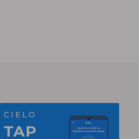
CIELO
TAP