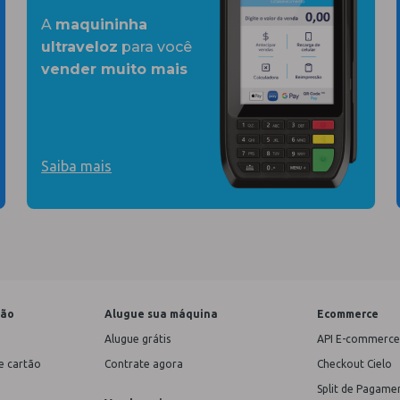
A
maquininha
ultraveloz
para você
vender muito mais
Saiba mais
tão
Alugue sua máquina
Ecommerce
Alugue grátis
API E-commerce
e cartão
Contrate agora
Checkout Cielo
Split de Pagame