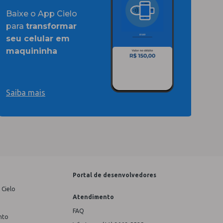
Baixe o App Cielo
para
transformar
seu celular em
maquininha
Saiba mais
Portal de desenvolvedores
 Cielo
Atendimento
FAQ
nto