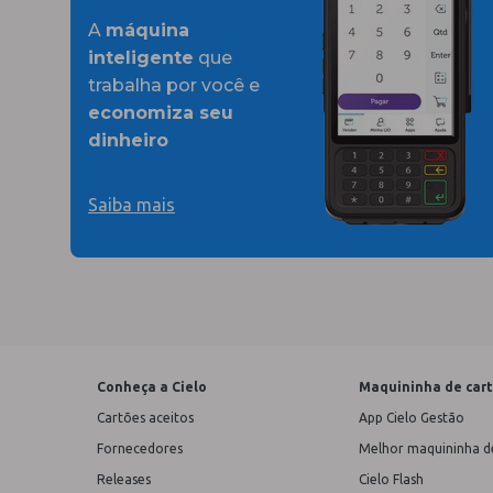
A
máquina
inteligente
que
trabalha por você e
economiza seu
dinheiro
Saiba mais
Conheça a Cielo
Maquininha de car
Cartões aceitos
App Cielo Gestão
Fornecedores
Melhor maquininha d
Releases
Cielo Flash