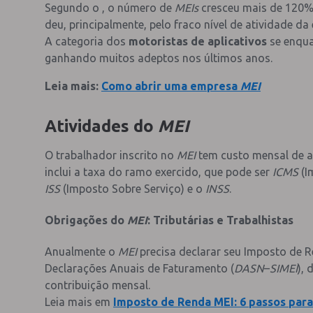
Segundo o , o número de
MEIs
cresceu mais de 120% 
deu, principalmente, pelo fraco nível de atividade d
A categoria dos
motoristas de aplicativos
se enqua
ganhando muitos adeptos nos últimos anos.
Leia mais:
Como abrir uma empresa
MEI
Atividades do
MEI
O trabalhador inscrito no
MEI
tem custo mensal de a
inclui a taxa do ramo exercido, que pode ser
ICMS
(I
ISS
(Imposto Sobre Serviço) e o
INSS
.
Obrigações do
MEI
: Tributárias e Trabalhistas
Anualmente o
MEI
precisa declarar seu Imposto de 
Declarações Anuais de Faturamento (
DASN
–
SIMEI
), 
contribuição mensal.
Leia mais em
Imposto de Renda MEI: 6 passos para