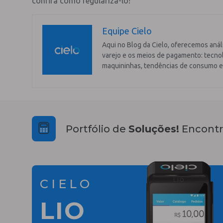
confira como regularizá-lo!
Equipe Cielo
Aqui no Blog da Cielo, oferecemos anál
varejo e os meios de pagamento: tecnol
maquininhas, tendências de consumo e
Portfólio de
Soluções!
Encontr
CIELO
LIO