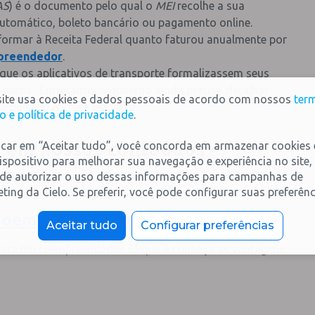
AS
) é o documento pelo qual o
MEI
recolhe a sua
 automático, boleto bancário ou pagamento online.
nformar à Receita Federal quanto faturou anualmente por
mpreendedor
.
ue os aplicativos de transporte formalizassem seus
geiros. Entretanto, o governo ainda precisa detalhar
site usa cookies e dados pessoais de acordo com nossos
ter
 e quando entrará em vigor.
o e política de privacidade
.
a em nossos conteúdos
icar em “Aceitar tudo”, você concorda em armazenar cookies
ispositivo para melhorar sua navegação e experiência no site,
de autorizar o uso dessas informações para campanhas de
ting da Cielo. Se preferir, você pode configurar suas preferênc
oempreendedor individual (
MEI)
Aceitar tudo
Configurar preferências
ara microempreendedor. Clique e conheça as vantagens