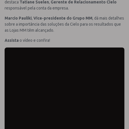
destaca
Tatiane Suelen
,
Gerente de Relacionamento Cielo
responsável pela conta da empresa.
Marcio Pauliki
,
Vice-presidente do Grupo MM
, dá mais detalhes
sobre a importância das soluções da Cielo para os resultados que
as Lojas MM têm alcançado.
Assista
o vídeo e confira!