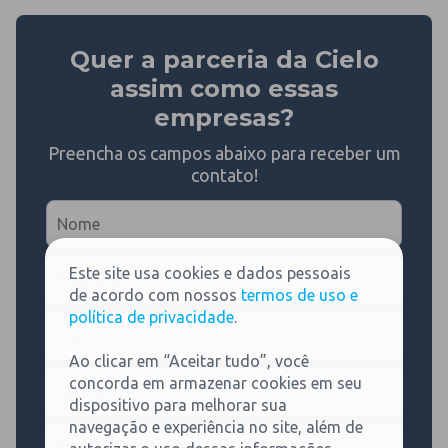
Quer a parceria da Cielo
assim como essas
empresas?
Preencha os campos abaixo para receber um
contato!
N
o
m
E
e
Este site usa cookies e dados pessoais
m
*
de acordo com nossos
termos de uso e
p
política de privacidade
.
C
r
N
e
Ao clicar em “Aceitar tudo”, você
P
s
S
J
concorda em armazenar cookies em seu
a
e
*
dispositivo para melhorar sua
*
g
navegação e experiência no site, além de
F
m