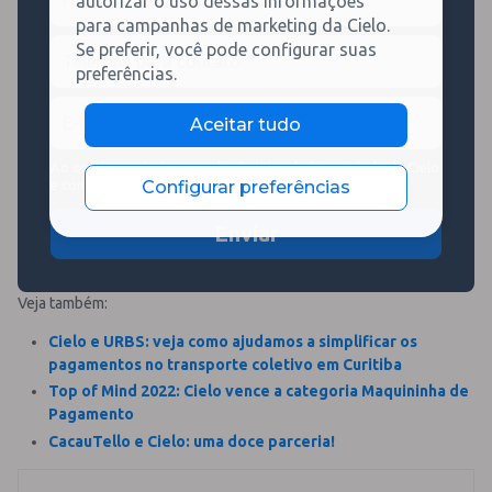
autorizar o uso dessas informações
a
e
para campanhas de marketing da Cielo.
t
n
T
Se preferir, você pode configurar suas
u
t
e
r
preferências.
o
l
a
*
E
e
m
Aceitar tudo
-
f
e
m
o
n
Ao continuar, declaro que li a
Política de Privacidade
da Cielo
a
n
t
Configurar preferências
e concordo em receber contato da Cielo.
i
e
o
l
/
Enviar
*
a
n
o
Veja também:
Cielo e URBS: veja como ajudamos a simplificar os
pagamentos no transporte coletivo em Curitiba
Top of Mind 2022: Cielo vence a categoria Maquininha de
Pagamento
CacauTello e Cielo: uma doce parceria!