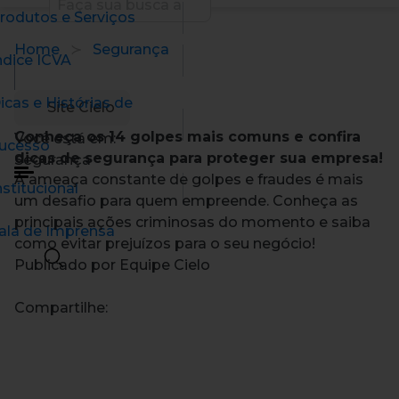
rodutos e Serviços
Home
Segurança
ndice ICVA
icas e Histórias de
Site Cielo
Conheça os 14 golpes mais comuns e confira
Você está em:
ucesso
dicas de segurança para proteger sua empresa!
Segurança
A ameaça constante de golpes e fraudes é mais
nstitucional
um desafio para quem empreende. Conheça as
principais ações criminosas do momento e saiba
ala de Imprensa
como evitar prejuízos para o seu negócio!
Publicado por Equipe Cielo
Compartilhe: