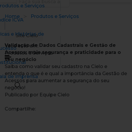
rodutos e Serviços
Home
Produtos e Serviços
ndice ICVA
icas e Histórias de
Site Cielo
Validação de Dados Cadastrais e Gestão de
Você está em:
ucesso
Acessos: mais segurança e praticidade para o
Produtos e Serviços
seu negócio
nstitucional
Saiba como validar seu cadastro na Cielo e
entenda o que é e qual a importância da Gestão de
ala de Imprensa
Acessos para aumentar a segurança do seu
negócio!
Publicado por Equipe Cielo
Compartilhe: