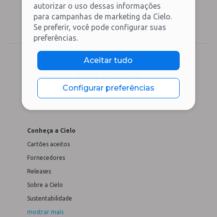
Suporte Técnico
autorizar o uso dessas informações
4002-9111 (todas as localidades)
para campanhas de marketing da Cielo.
0800-579-0111 (exceto capitais)
Se preferir, você pode configurar suas
preferências.
Aceitar tudo
Ouvidoria
0800-570-2288
Configurar preferências
Conheça a Cielo
Cartões aceitos
Fornecedores
Releases
Sobre a Cielo
Sustentabilidade
mostrar mais