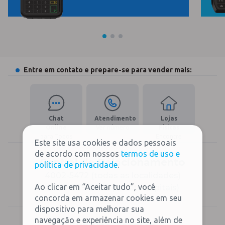
Entre em contato e prepare-se para vender mais:
Chat
Atendimento
Lojas
Online
Ver número
Físicas
para Todos
Encontre
Este site usa cookies e dados pessoais
de acordo com nossos
termos de uso e
Central de Relacionamento
política de privacidade
.
4002-5472 (todas as localidades)
Ao clicar em “Aceitar tudo”, você
0800-579-8472 (exceto capitais)
concorda em armazenar cookies em seu
dispositivo para melhorar sua
navegação e experiência no site, além de