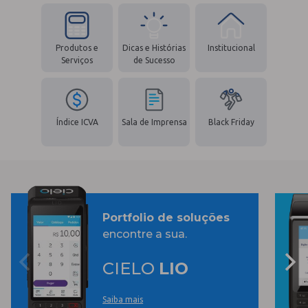
Produtos e
Dicas e Histórias
Institucional
Serviços
de Sucesso
Índice ICVA
Sala de Imprensa
Black Friday
Portfolio de soluções
encontre a sua.
CIELO
LIO
Saiba mais