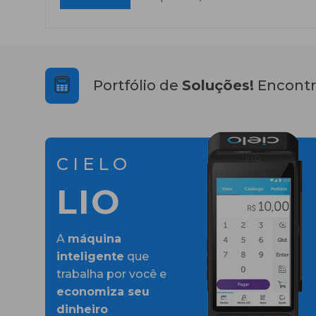
Portfólio de
Soluções!
Encontr
CIELO
LIO
A
máquina
inteligente
que
trabalha por você e
economiza seu
dinheiro