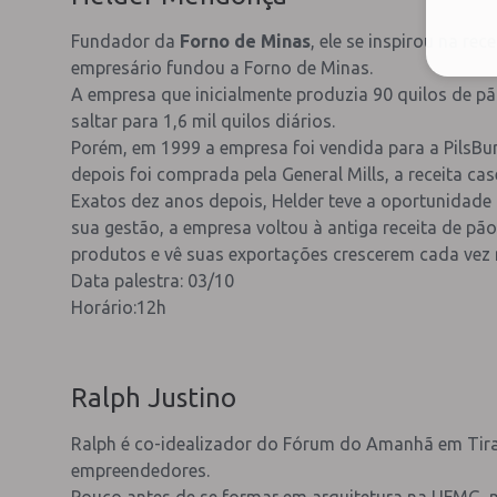
Fundador da
Forno de Minas
, ele se inspirou na r
empresário fundou a Forno de Minas.
A empresa que inicialmente produzia 90 quilos de p
saltar para 1,6 mil quilos diários.
Porém, em 1999 a empresa foi vendida para a PilsBur
depois foi comprada pela General Mills, a receita ca
Exatos dez anos depois, Helder teve a oportunidade 
sua gestão, a empresa voltou à antiga receita de pã
produtos e vê suas exportações crescerem cada vez 
Data palestra: 03/10
Horário:12h
Ralph Justino
Ralph é co-idealizador do Fórum do Amanhã em Tirad
empreendedores.
Pouco antes de se formar em arquitetura na UFMG, 