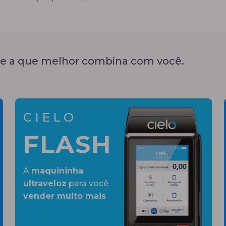
e a que melhor combina com você.
CIELO
FLASH
A
maquininha
ultraveloz
para você
vender muito mais