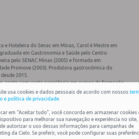
 e Hoteleira do Senac em Minas, Carol é Mestre em
s-graduada em Gastronomia e Saúde pelo Centro
inheira pelo SENAC Minas (2005) e formada em
dade Promove (2003). Produtora gastronômica do
e desde 2015.
to
, conta com vasta experiência em cursos de formação
aulas de culinária para adultos, crianças, portadores de
site usa cookies e dados pessoais de acordo com nossos
ter
o e política de privacidade
.
icar em “Aceitar tudo”, você concorda em armazenar cookies
ispositivo para melhorar sua navegação e experiência no site,
de autorizar o uso dessas informações para campanhas de
ting da Cielo. Se preferir, você pode configurar suas preferênc