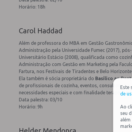
Horário: 18h
Carol Haddad
Além de professora do MBA em Gestão Gastronômica
Administração pela Universidade Fumec (2017), pó
Universitário Estácio (2008), qualificada como coz
Administração com Gestão em Marketing pela Facul
Fartura, nos Festivais de Tiradentes e Belo Horizont
Ela também é sócia proprietária do
Basílico ao Pon
de profissionais de cozinha, eventos, consultorias e 
Este 
necessidades especiais e com finalidade terapêutica.
de us
Data palestra: 03/10
Horário: 9h
Ao cl
seu d
além 
marke
Helder Mendonça