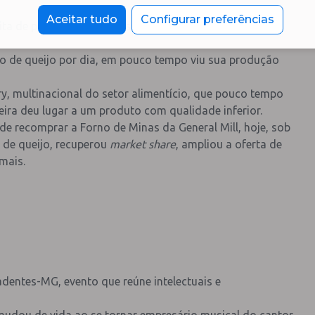
Aceitar tudo
Configurar preferências
eceita de pão de queijo que sua mãe preparava. Em 1990 o
ão de queijo por dia, em pouco tempo viu sua produção
y, multinacional do setor alimentício, que pouco tempo
seira deu lugar a um produto com qualidade inferior.
de recomprar a Forno de Minas da General Mill, hoje, sob
o de queijo, recuperou
market share
, ampliou a oferta de
mais.
entes-MG, evento que reúne intelectuais e
mudou de vida ao se tornar empresário musical do cantor