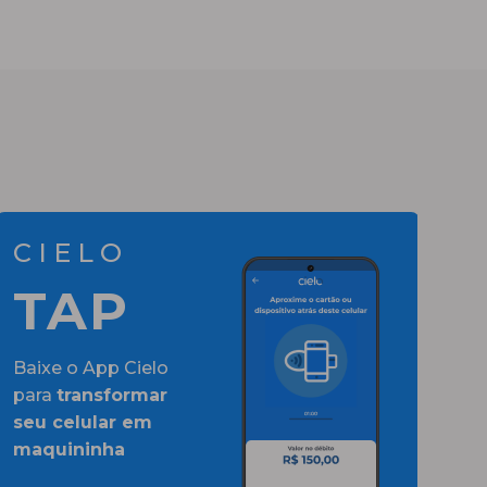
CIELO
TAP
Baixe o App Cielo
para
transformar
seu celular em
maquininha