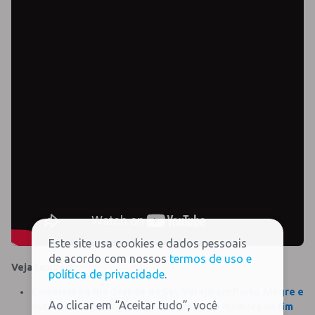
Este site usa cookies e dados pessoais
de acordo com nossos
termos de uso e
Veja também:
política de privacidade
.
Comércio no Rio Grande do Sul: Varejo em Porto Alegre e
Ao clicar em “Aceitar tudo”, você
outras 30 cidades gaúchas tem sinais de melhora no fim