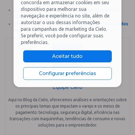
concorda em armazenar cookies em seu
de maio
dispositivo para melhorar sua
ICVA aponta queda de 1,8% nas vendas no Varejo em
navegação e experiência no site, além de
abril
autorizar o uso dessas informações
Inteligência de mercado: guie seu negócio com os dados
para campanhas de marketing da Cielo.
mais completos do Varejo
Se preferir, você pode configurar suas
preferências.
Aceitar tudo
Configurar preferências
Equipe Cielo
Aqui no Blog da Cielo, oferecemos análises e orientações sobre
os principais temas que impactam o varejo e os meios de
pagamento: tecnologia, segurança digital, eficiência nas
transações com maquininhas, tendências de consumo e novas
soluções para o empreendedor.