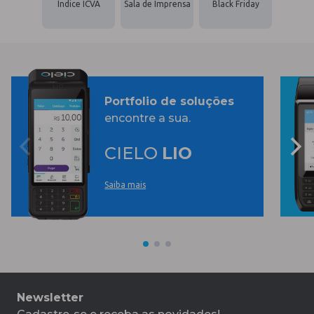
Índice ICVA
Sala de Imprensa
Black Friday
Portfolio de soluções
encontre a sua.
CIELO
LIO
Saiba mais
Newsletter