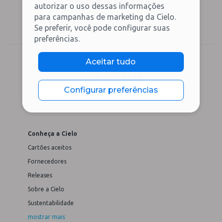
Suporte Técnico
autorizar o uso dessas informações
4002-9111 (todas as localidades)
para campanhas de marketing da Cielo.
0800-579-0111 (exceto capitais)
Se preferir, você pode configurar suas
preferências.
Aceitar tudo
Ouvidoria
0800-570-2288
Configurar preferências
Conheça a Cielo
Cartões aceitos
Fornecedores
Releases
Sobre a Cielo
Sustentabilidade
mostrar mais