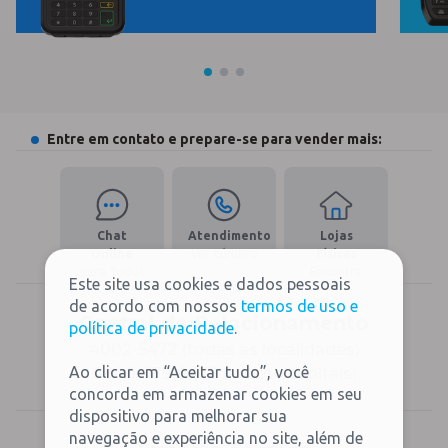
Entre em contato e prepare-se para vender mais:
Chat
Atendimento
Lojas
Online
Ver número
Físicas
para Todos
Encontre
Este site usa cookies e dados pessoais
de acordo com nossos
termos de uso e
Central de Relacionamento
política de privacidade
.
4002-5472 (todas as localidades)
Ao clicar em “Aceitar tudo”, você
0800-579-8472 (exceto capitais)
concorda em armazenar cookies em seu
dispositivo para melhorar sua
navegação e experiência no site, além de