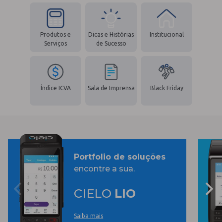
Produtos e
Dicas e Histórias
Institucional
Serviços
de Sucesso
Índice ICVA
Sala de Imprensa
Black Friday
Portfolio de soluções
encontre a sua.
CIELO
LIO
Saiba mais