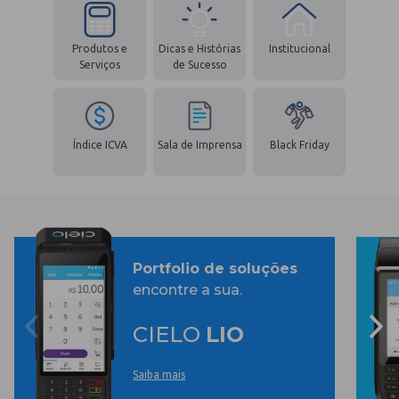
Produtos e
Dicas e Histórias
Institucional
Serviços
de Sucesso
Índice ICVA
Sala de Imprensa
Black Friday
Portfolio de soluções
encontre a sua.
CIELO
LIO
Saiba mais