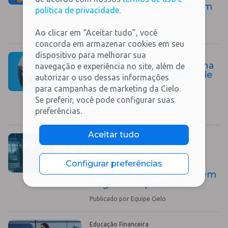
transforma conversas em
política de privacidade
.
vendas
Publicado por Equipe Cielo
Ao clicar em “Aceitar tudo”, você
concorda em armazenar cookies em seu
dispositivo para melhorar sua
Produtos e Serviços
Link de pagamento cai na
navegação e experiência no site, além de
hora? Entenda o prazo de
autorizar o uso dessas informações
recebimento
para campanhas de marketing da Cielo.
Se preferir, você pode configurar suas
preferências.
Publicado por Equipe Cielo
Aceitar tudo
Educação Financeira
Como receber
pagamentos de
Configurar preferências
empresas: guia para
prestadores de serviço em
viagens corporativas
Publicado por Equipe Cielo
Educação Financeira