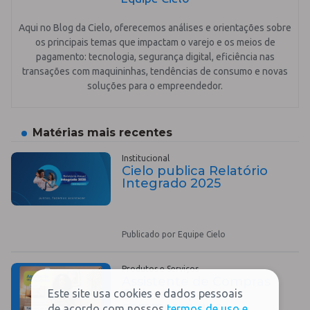
Aqui no Blog da Cielo, oferecemos análises e orientações sobre
os principais temas que impactam o varejo e os meios de
pagamento: tecnologia, segurança digital, eficiência nas
transações com maquininhas, tendências de consumo e novas
soluções para o empreendedor.
Matérias mais recentes
Institucional
Cielo publica Relatório
Integrado 2025
Publicado por Equipe Cielo
Produtos e Serviços
Assistente de Compras
Cielo: a IA para e-
Este site usa cookies e dados pessoais
commerce que
de acordo com nossos
termos de uso e