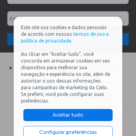
Email
Este site usa cookies e dados pessoais
de acordo com nossos
termos de uso e
Enviar
política de privacidade
.
Ao clicar em “Aceitar tudo”, você
concorda em armazenar cookies em seu
dispositivo para melhorar sua
Entre em contato e prepare-se para vender mais:
navegação e experiência no site, além de
autorizar o uso dessas informações
para campanhas de marketing da Cielo.
Se preferir, você pode configurar suas
Chat
Atendimento
Lojas
preferências.
Online
Ver número
Físicas
para Todos
Encontre
Aceitar tudo
Central de Relacionamento
4002-5472 (todas as localidades)
Configurar preferências