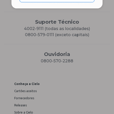
0800-579-8472 (exceto capitais)
Suporte Técnico
4002-9111 (todas as localidades)
0800-579-0111 (exceto capitais)
Ouvidoria
0800-570-2288
Conheça a Cielo
Cartões aceitos
Fornecedores
Releases
Sobre a Cielo