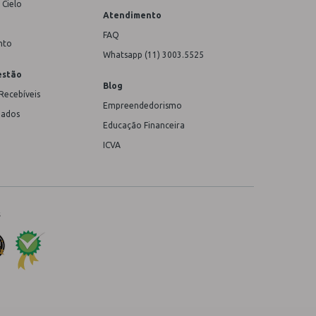
 Cielo
Atendimento
FAQ
nto
Whatsapp (11) 3003.5525
estão
Blog
Recebíveis
Empreendedorismo
Dados
Educação Financeira
ICVA
s