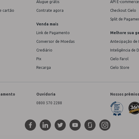
Alugue grátis
API E-commerce
e cartão
Contrate agora
Checkout Cielo
Split de Pagame
Venda mais
Link de Pagamento
Melhore sua g
Conversor de Moedas
Antecipação de 
Crediário
Inteligência de 
Pix
Cielo Farol
Recarga
Cielo Store
onamento
Ouvidoria
Nossos prêmio
0800 570 2288