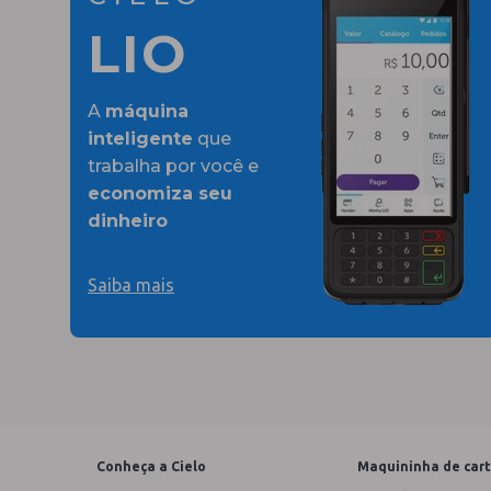
LIO
A
máquina
inteligente
que
trabalha por você e
economiza seu
dinheiro
Saiba mais
Conheça a Cielo
Maquininha de car