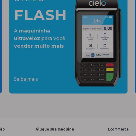
FLASH
A
maquininha
ultraveloz
para você
vender muito mais
Saiba mais
tão
Alugue sua máquina
Ecommerce