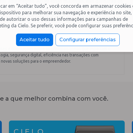
adas aqui mesmo. Ao ler esses materiais, eles ganharão os
icar em “Aceitar tudo”, você concorda em armazenar cookies
ispositivo para melhorar sua navegação e experiência no site,
tímulo para que façam doações do próprio bolso.
de autorizar o uso dessas informações para campanhas de
ting da Cielo. Se preferir, você pode configurar suas preferênc
Aceitar tudo
Configurar preferências
ises e orientações sobre os principais temas que impactam o
ogia, segurança digital, eficiência nas transações com
 novas soluções para o empreendedor.
e a que melhor combina com você.
CIELO