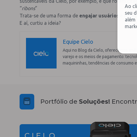
sustentáveis da Cielo, por exemplo, e que foram cit
Ao cl
“
ribons
”
seu d
Trata-se de uma forma de
engajar usuários
e um es
além 
E aí, curtiu a ideia?
marke
Equipe Cielo
Aqui no Blog da Cielo, oferecemos anál
varejo e os meios de pagamento: tecnol
maquininhas, tendências de consumo e
Portfólio de
Soluções!
Encontr
CIELO