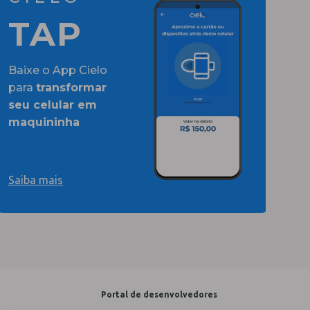
TAP
Baixe o App Cielo
para
transformar
seu celular em
maquininha
Saiba mais
Portal de desenvolvedores