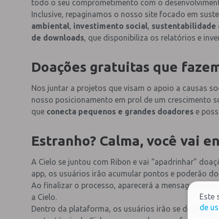
todo o seu comprometimento com o desenvolvimento
Inclusive, repaginamos o nosso site focado em sus
ambiental
,
investimento social
,
sustentabilidade 
de downloads
, que disponibiliza os relatórios e in
Doações gratuitas que fazem
Nos juntar a projetos que visam o apoio a causas 
nosso posicionamento em prol de um crescimento su
que
conecta pequenos e grandes doadores
e possi
Estranho? Calma, você vai e
A Cielo se juntou com Ribon e vai “apadrinhar” doaçõ
app, os usuários irão acumular pontos e poderão doá
Ao finalizar o processo, aparecerá a mensagem dizen
Este 
a Cielo.
de us
Dentro da plataforma, os usuários irão se deparar