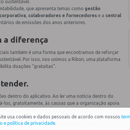
 sustentável.
tentabilidade, que apresenta temas como
gestão
corporativa
,
colaboradores e fornecedores
e a
central
ventários de emissões dos anos anteriores.
 a diferença
sociais também é uma forma que encontramos de reforçar
stentável. Por isso, nos unimos a Ribon, uma plataforma
bilita doações “gratuitas”.
ntender.
es dentro do aplicativo. Ao ler uma notícia dentro do
-los, gratuitamente, às causas que a organização apoia.
do que a contribuição foi possível devido a parceria com
site usa cookies e dados pessoais de acordo com nossos
ter
o e política de privacidade
.
 com as notícias que falam do desempenho das ações