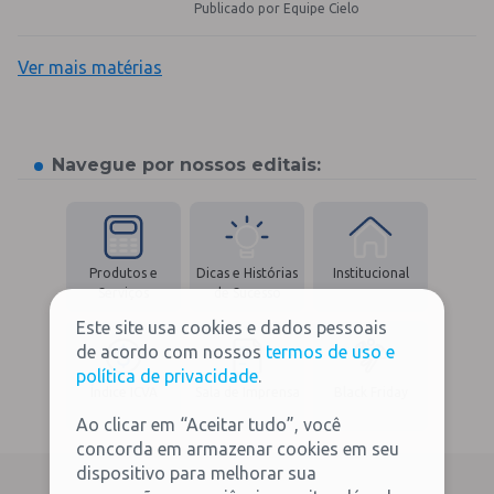
Publicado por Equipe Cielo
Ver mais matérias
Navegue por nossos editais:
Produtos e
Dicas e Histórias
Institucional
Serviços
de Sucesso
Este site usa cookies e dados pessoais
de acordo com nossos
termos de uso e
política de privacidade
.
Índice ICVA
Sala de Imprensa
Black Friday
Ao clicar em “Aceitar tudo”, você
concorda em armazenar cookies em seu
dispositivo para melhorar sua