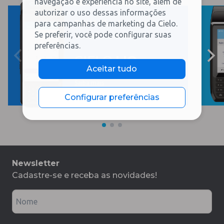
navegação e experiência no site, além de
autorizar o uso dessas informações
Portfolio de soluções
para campanhas de marketing da Cielo.
Se preferir, você pode configurar suas
encontre a sua.
preferências.
CIELO
LIO
Aceitar tudo
Saiba mais
Configurar preferências
Newsletter
Cadastre-se e receba as novidades!
Nome