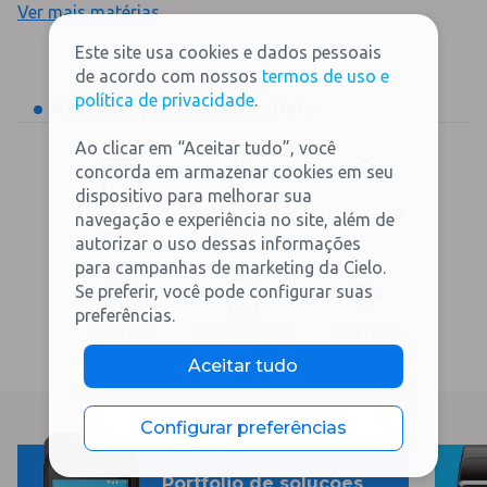
Ver mais matérias
Este site usa cookies e dados pessoais
de acordo com nossos
termos de uso e
política de privacidade
.
Navegue por nossos editais:
Ao clicar em “Aceitar tudo”, você
concorda em armazenar cookies em seu
dispositivo para melhorar sua
Produtos e
Dicas e Histórias
Institucional
navegação e experiência no site, além de
Serviços
de Sucesso
autorizar o uso dessas informações
para campanhas de marketing da Cielo.
Se preferir, você pode configurar suas
preferências.
Índice ICVA
Sala de Imprensa
Black Friday
Aceitar tudo
Configurar preferências
Portfolio de soluções