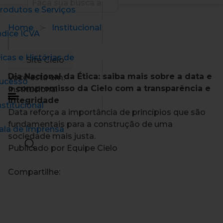
rodutos e Serviços
Home
Institucional
ndice ICVA
icas e Histórias de
Site Cielo
Dia Nacional da Ética: saiba mais sobre a data e
Você está em:
ucesso
o compromisso da Cielo com a transparência e
Institucional
integridade
nstitucional
Data reforça a importância de princípios que são
fundamentais para a construção de uma
ala de Imprensa
sociedade mais justa.
Publicado por Equipe Cielo
Compartilhe: