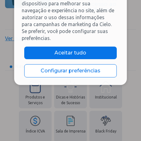
facilitam o acesso ao
dispositivo para melhorar sua
curso de Medicina
navegação e experiência no site, além de
autorizar o uso dessas informações
Publicado por Equipe Cielo
para campanhas de marketing da Cielo.
Se preferir, você pode configurar suas
preferências.
Ver mais matérias
Aceitar tudo
Navegue por nossos editais:
Configurar preferências
Produtos e
Dicas e Histórias
Institucional
Serviços
de Sucesso
Índice ICVA
Sala de Imprensa
Black Friday