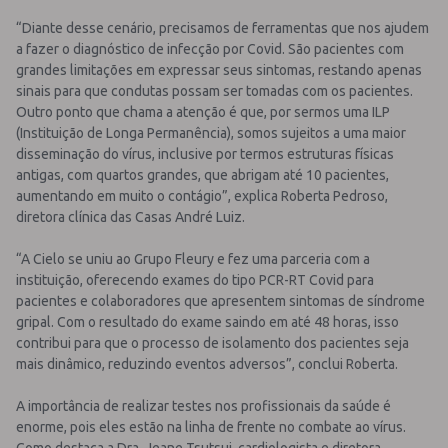
“Diante desse cenário, precisamos de ferramentas que nos ajudem
a fazer o diagnóstico de infecção por Covid. São pacientes com
grandes limitações em expressar seus sintomas, restando apenas
sinais para que condutas possam ser tomadas com os pacientes.
Outro ponto que chama a atenção é que, por sermos uma ILP
(Instituição de Longa Permanência), somos sujeitos a uma maior
disseminação do vírus, inclusive por termos estruturas físicas
antigas, com quartos grandes, que abrigam até 10 pacientes,
aumentando em muito o contágio”, explica Roberta Pedroso,
diretora clínica das Casas André Luiz.
“A Cielo se uniu ao Grupo Fleury e fez uma parceria com a
instituição, oferecendo exames do tipo PCR-RT Covid para
pacientes e colaboradores que apresentem sintomas de síndrome
gripal. Com o resultado do exame saindo em até 48 horas, isso
contribui para que o processo de isolamento dos pacientes seja
mais dinâmico, reduzindo eventos adversos”, conclui Roberta.
A importância de realizar testes nos profissionais da saúde é
enorme, pois eles estão na linha de frente no combate ao vírus.
Como destaca a Dra. Jeane Tsutsui, cardiologista e diretora