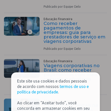
Publicado por Equipe Cielo
Educação Financeira
Como receber
pagamentos de
empresas: guia para
prestadores de serviço em
viagens corporativas
Publicado por Equipe Cielo
Educação Financeira
Viagens corporativas no
Brasil: como receber
pagamentos com mais
controle e eficiência
Este site usa cookies e dados pessoais
de acordo com nossos
termos de uso e
Publicado por Equipe Cielo
política de privacidade
.
Educação Financeira
Ao clicar em “Aceitar tudo”, você
Pagamentos digitais na
concorda em armazenar cookies em seu
educação: como eles