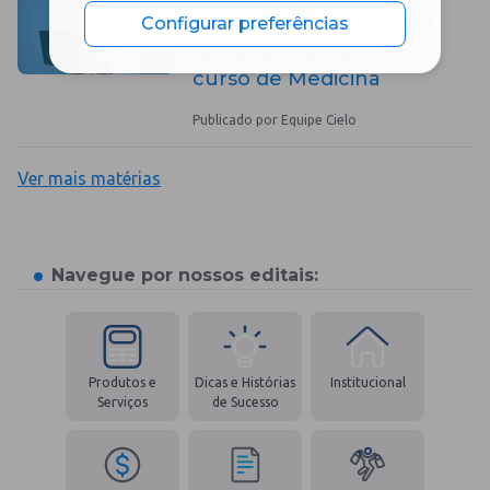
Pagamentos digitais na
Configurar preferências
educação: como eles
facilitam o acesso ao
curso de Medicina
Publicado por Equipe Cielo
Ver mais matérias
Navegue por nossos editais:
Produtos e
Dicas e Histórias
Institucional
Serviços
de Sucesso