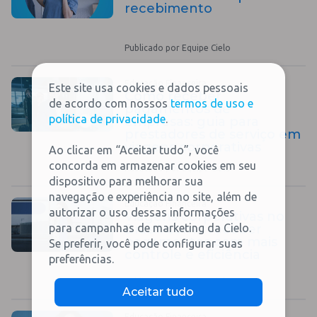
recebimento
Publicado por Equipe Cielo
Educação Financeira
Este site usa cookies e dados pessoais
Como receber
de acordo com nossos
termos de uso e
pagamentos de
política de privacidade
.
empresas: guia para
prestadores de serviço em
viagens corporativas
Ao clicar em “Aceitar tudo”, você
concorda em armazenar cookies em seu
Publicado por Equipe Cielo
dispositivo para melhorar sua
navegação e experiência no site, além de
Educação Financeira
autorizar o uso dessas informações
Viagens corporativas no
para campanhas de marketing da Cielo.
Brasil: como receber
pagamentos com mais
Se preferir, você pode configurar suas
controle e eficiência
preferências.
Publicado por Equipe Cielo
Aceitar tudo
Educação Financeira