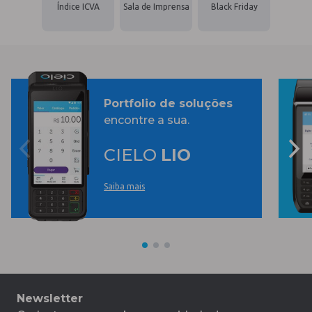
Índice ICVA
Sala de Imprensa
Black Friday
Portfolio de soluções
encontre a sua.
CIELO
LIO
Saiba mais
Newsletter