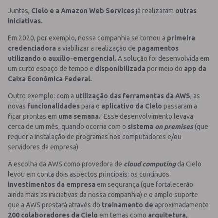
Juntas,
Cielo e a Amazon Web Services
já realizaram
outras
iniciativas.
Em 2020, por exemplo, nossa companhia se tornou a
primeira
credenciadora
a viabilizar a realização de
pagamentos
utilizando o auxílio-emergencial.
A solução foi desenvolvida em
um curto espaço de tempo e
disponibilizada
por meio do
app da
Caixa Econômica Federal.
Outro exemplo: com a
utilização das ferramentas da AWS
, as
novas
funcionalidades
para o
aplicativo da Cielo
passaram a
ficar prontas em
uma semana.
Esse desenvolvimento levava
cerca de um mês, quando ocorria com o
sistema
on premises
(que
requer a instalação de programas nos computadores e/ou
servidores da empresa).
A escolha da AWS como provedora de
cloud computing
da Cielo
levou em conta dois aspectos principais: os contínuos
investimentos da empresa
em segurança (que fortalecerão
ainda mais as iniciativas da nossa companhia) e o amplo suporte
que a AWS prestará através do
treinamento de
aproximadamente
200 colaboradores da Cielo
em temas como
arquitetura,