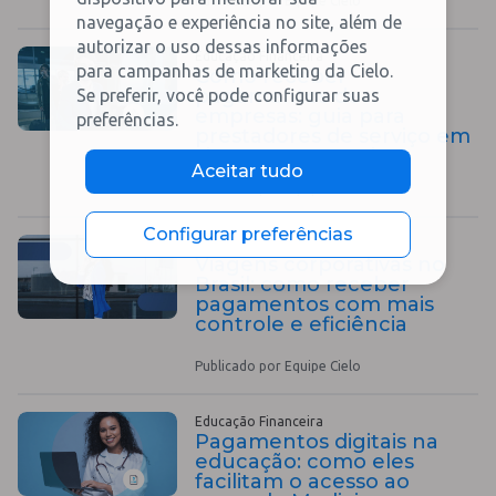
Publicado por Equipe Cielo
navegação e experiência no site, além de
autorizar o uso dessas informações
Educação Financeira
para campanhas de marketing da Cielo.
Como receber
pagamentos de
Se preferir, você pode configurar suas
empresas: guia para
preferências.
prestadores de serviço em
viagens corporativas
Aceitar tudo
Publicado por Equipe Cielo
Configurar preferências
Educação Financeira
Viagens corporativas no
Brasil: como receber
pagamentos com mais
controle e eficiência
Publicado por Equipe Cielo
Educação Financeira
Pagamentos digitais na
educação: como eles
facilitam o acesso ao