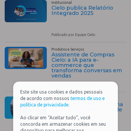
Institucional
Cielo publica Relatório
Integrado 2025
Publicado por Equipe Cielo
Produtos e Serviços
Assistente de Compras
Cielo: a IA para e-
commerce que
transforma conversas em
vendas
Publicado por Equipe Cielo
Este site usa cookies e dados pessoais
de acordo com nossos
termos de uso e
Produtos e Serviços
Link de pagamento cai na
política de privacidade
.
hora? Entenda o prazo de
recebimento
Ao clicar em “Aceitar tudo”, você
concorda em armazenar cookies em seu
dispositivo para melhorar sua