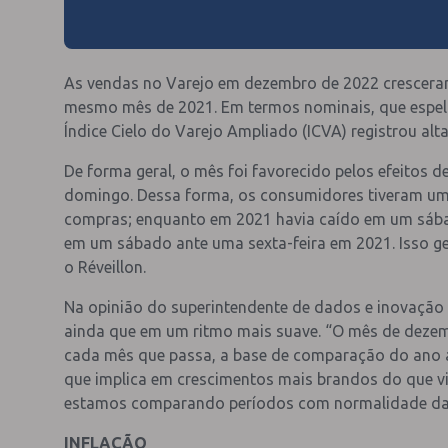
As vendas no Varejo em dezembro de 2022 crescera
mesmo mês de 2021. Em termos nominais, que espelha
Índice Cielo do Varejo Ampliado (ICVA) registrou alt
De forma geral, o mês foi favorecido pelos efeitos d
domingo. Dessa forma, os consumidores tiveram uma
compras; enquanto em 2021 havia caído em um sába
em um sábado ante uma sexta-feira em 2021. Isso g
o Réveillon.
Na opinião do superintendente de dados e inovação d
ainda que em um ritmo mais suave. “O mês de dezem
cada mês que passa, a base de comparação do ano an
que implica em crescimentos mais brandos do que v
estamos comparando períodos com normalidade da a
INFLAÇÃO