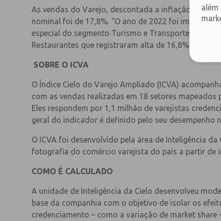
além 
As vendas do Varejo, descontada a inflação, cresc
marke
nominal foi de 17,8%. “O ano de 2022 foi impulsion
especial do segmento Turismo e Transporte; que, sem
Restaurantes que registraram alta de 16,8%”, afirma 
SOBRE O ICVA
O Índice Cielo do Varejo Ampliado (ICVA) acompanha
com as vendas realizadas em 18 setores mapeados pel
Eles respondem por 1,1 milhão de varejistas creden
geral do indicador é definido pelo seu desempenho 
O ICVA foi desenvolvido pela área de Inteligência d
fotografia do comércio varejista do país a partir de 
COMO É CALCULADO
A unidade de Inteligência da Cielo desenvolveu mod
base da companhia com o objetivo de isolar os efe
credenciamento – como a variação de market share –