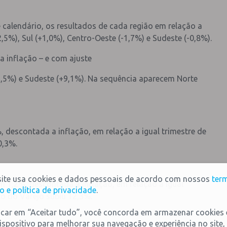
calendário, os resultados de cada região em relação a
5%), Sul (+1,0%), Centro-Oeste (-1,7%) e Sudeste (-0,8%).
a inflação – e com ajuste
9,5%) e Sudeste (+9,1%). Na sequência aparecem Norte
 descontada a inflação, em relação a igual trimestre de
0,3%.
site usa cookies e dados pessoais de acordo com nossos
ter
1,2%, descontada a inflação, em relação a igual
o e política de privacidade
.
o do Varejo subiu 12,3%.
icar em “Aceitar tudo”, você concorda em armazenar cookies
ispositivo para melhorar sua navegação e experiência no site,