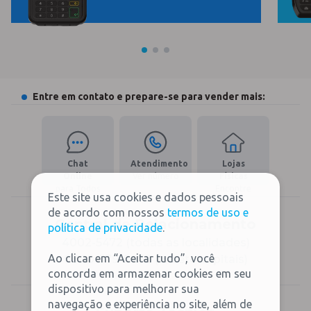
Entre em contato e prepare-se para vender mais:
Chat
Atendimento
Lojas
Online
Ver número
Físicas
para Todos
Encontre
Este site usa cookies e dados pessoais
de acordo com nossos
termos de uso e
Central de Relacionamento
política de privacidade
.
4002-5472 (todas as localidades)
Ao clicar em “Aceitar tudo”, você
0800-579-8472 (exceto capitais)
concorda em armazenar cookies em seu
dispositivo para melhorar sua
navegação e experiência no site, além de