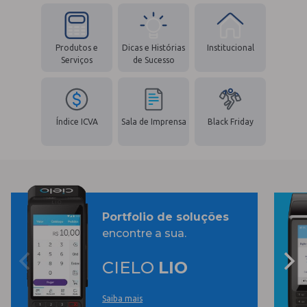
Produtos e
Dicas e Histórias
Institucional
Serviços
de Sucesso
Índice ICVA
Sala de Imprensa
Black Friday
Portfolio de soluções
encontre a sua.
CIELO
LIO
Saiba mais