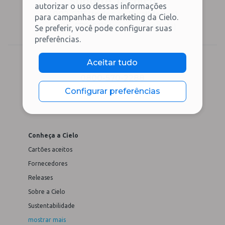
Suporte Técnico
autorizar o uso dessas informações
4002-9111 (todas as localidades)
para campanhas de marketing da Cielo.
0800-579-0111 (exceto capitais)
Se preferir, você pode configurar suas
preferências.
Aceitar tudo
Ouvidoria
0800-570-2288
Configurar preferências
Conheça a Cielo
Cartões aceitos
Fornecedores
Releases
Sobre a Cielo
Sustentabilidade
mostrar mais