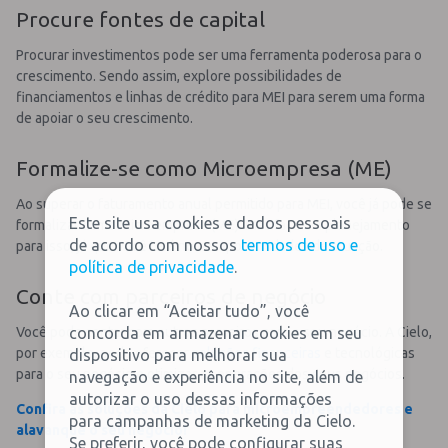
Procure fontes de capital
Procurar investimentos pode ser uma ferramenta poderosa para o
crescimento. Sendo assim, explore possibilidades de
financiamentos e linhas de crédito para MEI para serem uma forma
de apoiar o seu crescimento.
Formalize-se como Microempresa (ME)
Ao superar o faturamento anual permitido para MEI, você já pode se
Este site usa cookies e dados pessoais
formalizar como Microempresa (ME). Mas faça um planejamento
de acordo com nossos
termos de uso e
para isso, já que você terá novas oportunidades de atuação.
política de privacidade
.
Conte com parceiros de negócio
Ao clicar em “Aceitar tudo”, você
concorda em armazenar cookies em seu
Você pode contar com outros parceiros para o seu negócio. A Cielo,
por exemplo, pode oferecer
soluções financeiras
e tecnológicas
dispositivo para melhorar sua
para o seu negócio e otimizar as operações dos seus negócios.
navegação e experiência no site, além de
autorizar o uso dessas informações
Confira as soluções da Cielo para microempreendedores e
para campanhas de marketing da Cielo.
alavanque o seu negócio!
Se preferir, você pode configurar suas