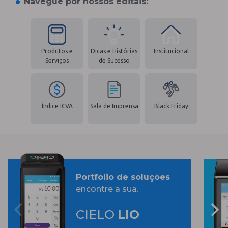
Navegue por nossos editais:
Produtos e
Dicas e Histórias
Institucional
Serviços
de Sucesso
Índice ICVA
Sala de Imprensa
Black Friday
Portfolio de soluções
encontre a sua.
CIELO
LIO