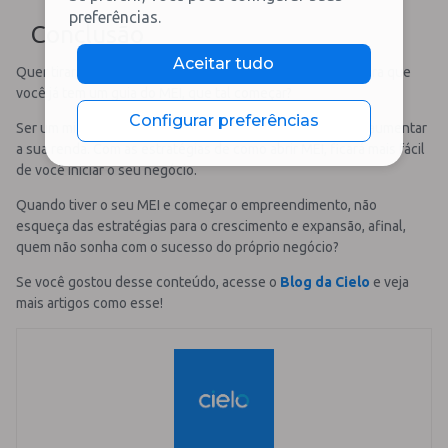
preferências.
Conclusão
Aceitar tudo
Quer tirar o sonho do papel de ter o próprio negócio? Agora que
você já tem um guia do MEI, que tal começar?
Configurar preferências
Ser um microempreendedor é uma porta de entrada para aumentar
a sua renda. Com as estratégias de como abrir MEI, ficará mais fácil
de você iniciar o seu negócio.
Quando tiver o seu MEI e começar o empreendimento, não
esqueça das estratégias para o crescimento e expansão, afinal,
quem não sonha com o sucesso do próprio negócio?
Se você gostou desse conteúdo, acesse o
Blog da Cielo
e veja
mais artigos como esse!