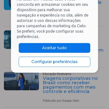
hora? Entenda o prazo de
concorda em armazenar cookies em seu
recebimento
dispositivo para melhorar sua
navegação e experiência no site, além de
autorizar o uso dessas informações
Publicado por Equipe Cielo
para campanhas de marketing da Cielo.
Se preferir, você pode configurar suas
Educação Financeira
preferências.
Como receber
pagamentos de
empresas: guia para
Aceitar tudo
prestadores de serviço em
viagens corporativas
Configurar preferências
Publicado por Equipe Cielo
Educação Financeira
Viagens corporativas no
Brasil: como receber
pagamentos com mais
controle e eficiência
Publicado por Equipe Cielo