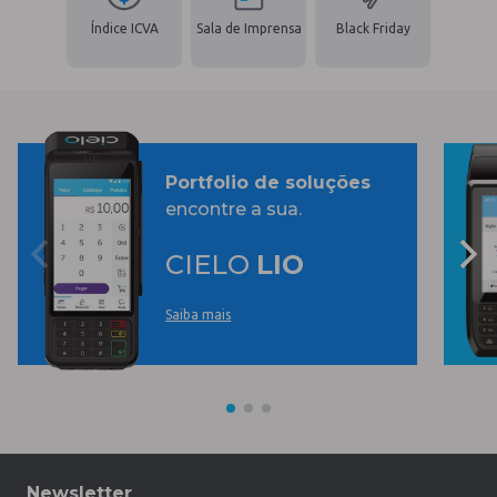
Índice ICVA
Sala de Imprensa
Black Friday
Portfolio de soluções
encontre a sua.
CIELO
LIO
Saiba mais
Newsletter