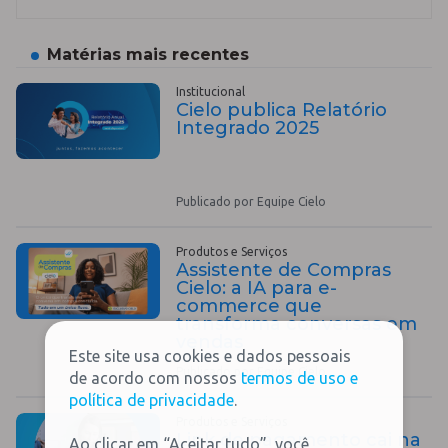
Matérias mais recentes
Institucional
Cielo publica Relatório
Integrado 2025
Publicado por Equipe Cielo
Produtos e Serviços
Assistente de Compras
Cielo: a IA para e-
commerce que
transforma conversas em
vendas
Este site usa cookies e dados pessoais
Publicado por Equipe Cielo
de acordo com nossos
termos de uso e
política de privacidade
.
Produtos e Serviços
Link de pagamento cai na
Ao clicar em “Aceitar tudo”, você