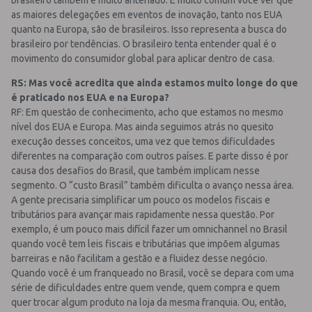
brasileiro também é muito antenado. É muito comum você ver que
as maiores delegações em eventos de inovação, tanto nos EUA
quanto na Europa, são de brasileiros. Isso representa a busca do
brasileiro por tendências. O brasileiro tenta entender qual é o
movimento do consumidor global para aplicar dentro de casa.
RS: Mas você acredita que ainda estamos muito longe do que
é praticado nos EUA e na Europa?
RF: Em questão de conhecimento, acho que estamos no mesmo
nível dos EUA e Europa. Mas ainda seguimos atrás no quesito
execução desses conceitos, uma vez que temos dificuldades
diferentes na comparação com outros países. E parte disso é por
causa dos desafios do Brasil, que também implicam nesse
segmento. O “custo Brasil” também dificulta o avanço nessa área.
A gente precisaria simplificar um pouco os modelos fiscais e
tributários para avançar mais rapidamente nessa questão. Por
exemplo, é um pouco mais difícil fazer um omnichannel no Brasil
quando você tem leis fiscais e tributárias que impõem algumas
barreiras e não facilitam a gestão e a fluidez desse negócio.
Quando você é um franqueado no Brasil, você se depara com uma
série de dificuldades entre quem vende, quem compra e quem
quer trocar algum produto na loja da mesma franquia. Ou, então,