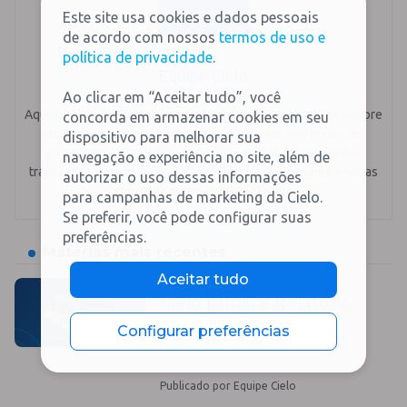
Este site usa cookies e dados pessoais
de acordo com nossos
termos de uso e
política de privacidade
.
Equipe Cielo
Ao clicar em “Aceitar tudo”, você
Aqui no Blog da Cielo, oferecemos análises e orientações sobre
concorda em armazenar cookies em seu
os principais temas que impactam o varejo e os meios de
dispositivo para melhorar sua
pagamento: tecnologia, segurança digital, eficiência nas
navegação e experiência no site, além de
transações com maquininhas, tendências de consumo e novas
autorizar o uso dessas informações
soluções para o empreendedor.
para campanhas de marketing da Cielo.
Se preferir, você pode configurar suas
preferências.
Matérias mais recentes
Aceitar tudo
Institucional
Cielo publica Relatório
Integrado 2025
Configurar preferências
Publicado por Equipe Cielo