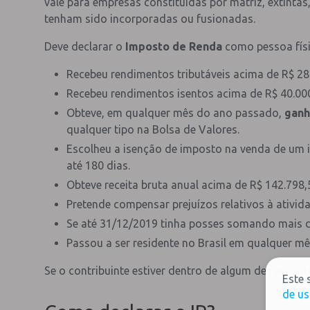
vale para empresas constituídas por matriz, extintas
tenham sido incorporadas ou fusionadas.
Deve declarar o
Imposto de Renda
como pessoa físi
Recebeu rendimentos tributáveis acima de R$ 28
Recebeu rendimentos isentos acima de R$ 40.000
Obteve, em qualquer mês do ano passado,
ganh
qualquer tipo na Bolsa de Valores.
Escolheu a isenção de imposto na venda de um 
até 180 dias.
Obteve receita bruta anual acima de R$ 142.798,
Pretende compensar prejuízos relativos à ativida
Se até 31/12/2019 tinha posses somando mais d
Passou a ser residente no Brasil em qualquer m
Se o contribuinte estiver dentro de algum desses cri
Este 
de us