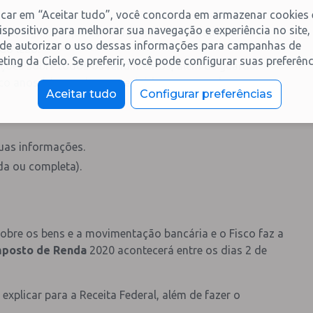
icar em “Aceitar tudo”, você concorda em armazenar cookies
ispositivo para melhorar sua navegação e experiência no site,
ez, significa que sua vida financeira e patrimonial
de autorizar o uso dessas informações para campanhas de
 do leão.
ting da Cielo. Se preferir, você pode configurar suas preferênc
mações sobre todos os rendimentos, além de guardar
o anos (elas podem ser exigidas em caso de
Aceitar tudo
Configurar preferências
suas informações.
da ou completa).
obre os bens e a movimentação bancária e o Fisco faz a
mposto de Renda
2020 acontecerá entre os dias 2 de
explicar para a Receita Federal, além de fazer o