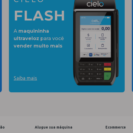
FLASH
A
maquininha
ultraveloz
para você
vender muito mais
Saiba mais
tão
Alugue sua máquina
Ecommerce