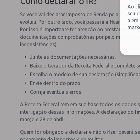
Como declarar o IR?
Ao cl
seu d
Se você vai declarar Imposto de Renda pela primeira v
além 
evoluiu. Por outro lado, você passará a ficar na mira
marke
Por isso é importante ter atenção ao prestar infor
documentações comprobatórias por pelo menos cinc
inconsistências).
Junte as documentações necessárias.
Baixe o Gerador da Receita Federal e complete 
Escolha o modelo de sua declaração (simplifica
Envie dentro do prazo.
Corrija eventuais erros.
A Receita Federal tem em sua base todos os dados s
interligação dessas informações. A declaração do
I
março e 28 de abril.
Quem for obrigado a declarar e não o fizer deverá se 
pagamento de impostos e de multas.