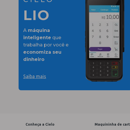
LIO
A
máquina
inteligente
que
trabalha por você e
economiza seu
dinheiro
Saiba mais
Conheça a Cielo
Maquininha de car