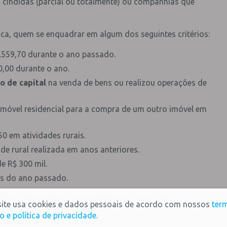
, cindidas (parcial ou totalmente) ou companhias que
ca, quem se enquadrar em algum dos seguintes critérios:
.559,70 durante o ano passado.
,00 durante o ano.
o de capital
na venda de bens ou realizou operações de
imóvel residencial para a compra de um outro imóvel em
50 em atividades rurais.
de rural realizada em anos anteriores.
e R$ 300 mil.
ês do ano passado.
térios, deve declarar seus rendimentos pessoais.
site usa cookies e dados pessoais de acordo com nossos
ter
o e política de privacidade
.