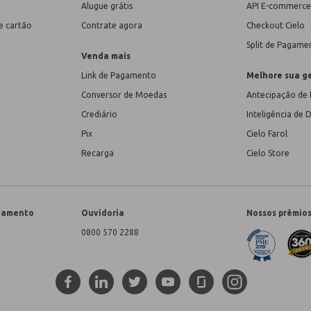
Alugue grátis
API E-commerce
e cartão
Contrate agora
Checkout Cielo
Split de Pagame
Venda mais
Link de Pagamento
Melhore sua g
Conversor de Moedas
Antecipação de 
Crediário
Inteligência de 
Pix
Cielo Farol
Recarga
Cielo Store
onamento
Ouvidoria
Nossos prêmio
0800 570 2288