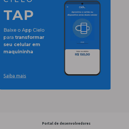
TAP
Baixe o App Cielo
para
transformar
seu celular em
maquininha
Saiba mais
Portal de desenvolvedores