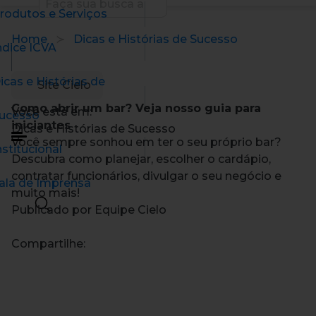
rodutos e Serviços
Home
Dicas e Histórias de Sucesso
ndice ICVA
icas e Histórias de
Site Cielo
Como abrir um bar? Veja nosso guia para
Você está em:
ucesso
iniciantes
Dicas e Histórias de Sucesso
Você sempre sonhou em ter o seu próprio bar?
nstitucional
Descubra como planejar, escolher o cardápio,
contratar funcionários, divulgar o seu negócio e
ala de Imprensa
muito mais!
Publicado por Equipe Cielo
Compartilhe: