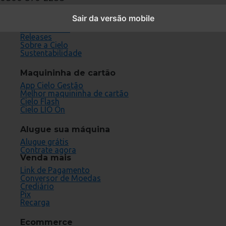
Conheça a Cielo
Sair da versão mobile
Cartões aceitos
Fornecedores
Releases
Sobre a Cielo
Sustentabilidade
Maquininha de cartão
App Cielo Gestão
Melhor maquininha de cartão
Cielo Flash
Cielo LIO On
Alugue sua máquina
Alugue grátis
Contrate agora
Venda mais
Link de Pagamento
Conversor de Moedas
Crediário
Pix
Recarga
Ecommerce