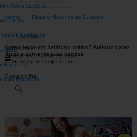
rodutos e Serviços
Home
Dicas e Histórias de Sucesso
ndice ICVA
icas e Histórias de
Site Cielo
Como fazer um catálogo online? Aplique estas
Você está em:
ucesso
dicas e aumente suas vendas
Dicas e Histórias de Sucesso
Publicado por Equipe Cielo
nstitucional
Compartilhe:
ala de Imprensa